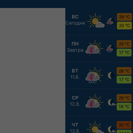
ВС
29 °C
Сегодня
20 °C
ПН
29 °C
Завтра
17 °C
ВТ
28 °C
11.8.
17 °C
СР
29 °C
12.8.
16 °C
ЧТ
30 °C
13.8.