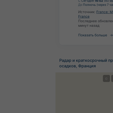
С
Сегодня
16:02
(40 ми
До
Полночь (через 7 ча
Источник:
France: M
France
Последнее обновле
минут назад
Показать больше
Радар и краткосрочный пр
осадков, Франция
©