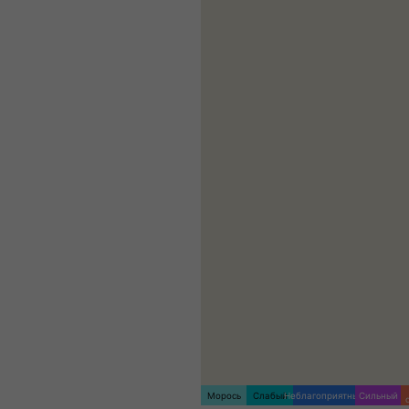
Морось
Слабый
Неблагоприятный
Сильный