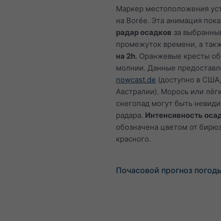
Маркер местоположения ус
на Borée. Эта анимация пок
радар осадков
за выбранны
промежуток времени, а так
на 2h
. Оранжевые кресты о
молнии. Данные предостав
nowcast.de
(доступно в США,
Австралии). Морось или лёг
снегопад могут быть невид
радара.
Интенсивность оса
обозначена цветом от бирю
красного.
Почасовой прогноз погоды