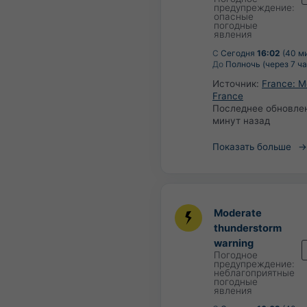
предупреждение:
опасные
погодные
явления
С
Сегодня
16:02
(40 ми
До
Полночь (через 7 ча
Источник:
France: M
France
Последнее обновле
минут назад
Показать больше
Moderate
thunderstorm
warning
Погодное
предупреждение:
неблагоприятные
погодные
явления