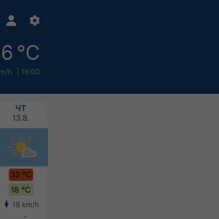
6 °C
km/h
16:00
ЧТ
ПТ
СБ
ВС
13.8.
14.8.
15.8.
16.8.
32 °C
31 °C
28 °C
27 °C
18 °C
17 °C
15 °C
15 °C
18 km/h
22 km/h
18 km/h
11 km/h
-
-
-
-