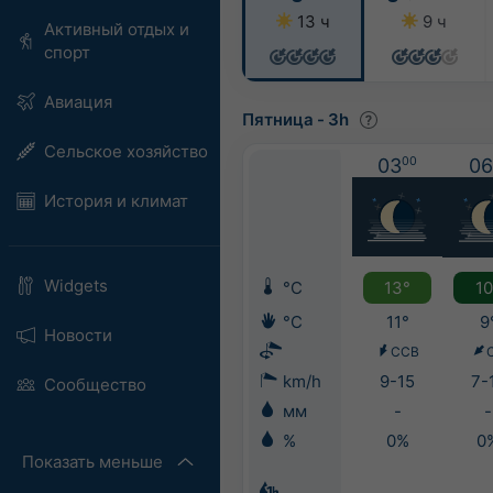
13 ч
9 ч
Активный отдых и
спорт
Авиация
Пятница
-
3h
Сельское хозяйство
03
00
06
История и климат
Widgets
°C
13°
10
°C
11°
9
Новости
ССВ
km/h
9-15
7-
Сообщество
мм
-
-
%
0%
0
Показать меньше