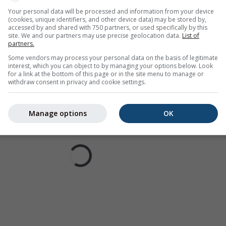
погоды для Bruz
Your personal data will be processed and information from your device
(cookies, unique identifiers, and other device data) may be stored by,
accessed by and shared with 750 partners, or used specifically by this
site. We and our partners may use precise geolocation data.
List of
partners.
Some vendors may process your personal data on the basis of legitimate
interest, which you can object to by managing your options below. Look
for a link at the bottom of this page or in the site menu to manage or
withdraw consent in privacy and cookie settings.
Manage options
OK