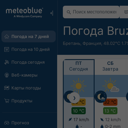
Погода Br
Погода на 7 дней
Бретань
,
Франция
,
48.02°С 1.7
Погода на 10 дней
Погода сегодня
ПТ
СБ
Сегодня
Завтра
Веб-камеры
Карты погоды
❯
Продукты
26 °C
32 °C
10 °C
13 °C
17 km/h
12 km/h
Прогноз
-
0-2 mm