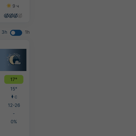
9 ч
14 ч
10 ч
14 ч
3h
1h
17°
15°
С
12-26
-
0%