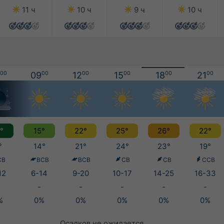
11 ч
10 ч
9 ч
10 ч
00
09
00
12
00
15
00
18
00
21
00
°
15°
22°
25°
26°
22°
°
14°
21°
24°
23°
19°
СВ
ВСВ
ВСВ
СВ
СВ
ССВ
12
6-14
9-20
10-17
14-25
16-33
-
-
-
-
-
%
0%
0%
0%
0%
0%
Осадков не ожидается