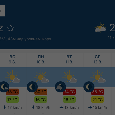
uz
2
11 
5°З,
43м над уровнем моря
ВС
ПН
ВТ
СР
9.8.
10.8.
11.8.
12.8.
33 °C
30 °C
34 °C
35 °C
17 °C
16 °C
16 °C
21 °C
17 km/h
18 km/h
13 km/h
15 km/h
-
-
-
-