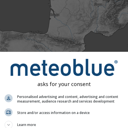
Mon 10
Tue 11
Wed 12
Thu 13
Fri 14
одно
Нормально
Необычно тепло
Крайне тепло
ратуры с 40-летними историческими данными, мы можем у
рогноз необычно тёплым (красные области) или холодным (
asks for your consent
оказывают фактически наблюдавшиеся температуры с
х метеостанций.
Personalised advertising and content, advertising and content
measurement, audience research and services development
Store and/or access information on a device
Learn more