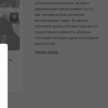
солнечное излучение, ветер и
окружающая среда влияют на то,
как человеческий организм
воспринимает жару. Во время
тепловой волны эти факторы могут
существенно изменять уровень
тепловой нагрузки даже в соседних
местностях.
Читать далее
видеть,
синие