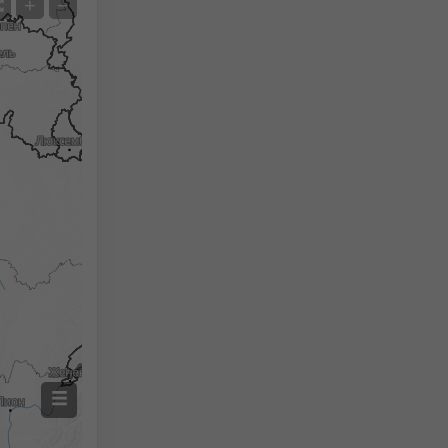
+
−
Нет радара
С радаром
Измеренная температура
Измеренные осадки
Screenshot
©