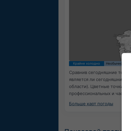
15:00 CEST
Fri 7
Sat 8
Sun 9
Крайне холодно
Необычно хол
Сравнив сегодняшние темпе
является ли сегодняшний п
области). Цветные точки п
профессиональных и частны
Больше карт погоды