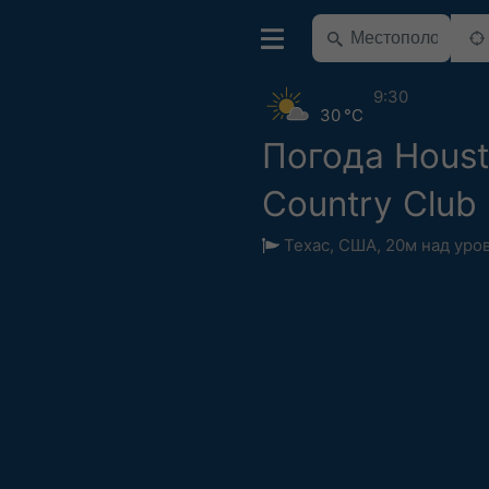
9:30
30 °C
Погода Hous
Country Club
Техас
,
США
,
20м над уро