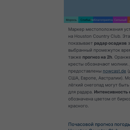
Морось
Слабый
Неблагоприятный
Сильный
Маркер местоположения ус
на Houston Country Club. Эт
показывает
радар осадков
з
выбранный промежуток врем
также
прогноз на 2h
. Оранж
кресты обозначают молнии.
предоставлены
nowcast.de
(
США, Европе, Австралии). М
лёгкий снегопад могут быт
для радара.
Интенсивность 
обозначена цветом от бирю
красного.
Почасовой прогноз погод