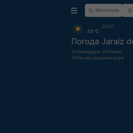
20:00
33 °C
Погода Jaraíz d
Эстремадура
,
Испания
,
549м над уровнем моря