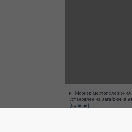
Маркер местоположения
установлен на
Jaraíz de la V
[Больше]
© 2026 meteoblue,
NOAA Satellites 
EUMETSAT
. Данные о молниях пре
nowcast
.