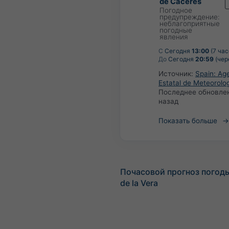
de Cáceres
Погодное
предупреждение:
неблагоприятные
погодные
явления
С
Сегодня
13:00
(7 час
До
Сегодня
20:59
(чер
Источник:
Spain: Ag
Estatal de Meteorolo
Последнее обновле
назад
Показать больше
Почасовой прогноз погоды
de la Vera