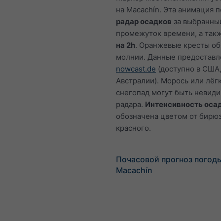
на Macachín. Эта анимация 
радар осадков
за выбранны
промежуток времени, а так
на 2h
. Оранжевые кресты о
молнии. Данные предостав
nowcast.de
(доступно в США,
Австралии). Морось или лёг
снегопад могут быть невид
радара.
Интенсивность оса
обозначена цветом от бирю
красного.
Почасовой прогноз погод
Macachín