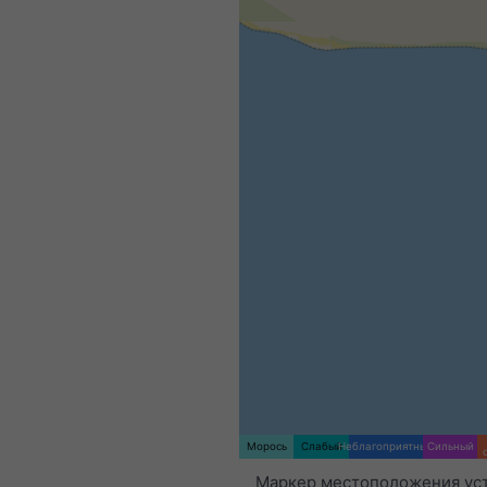
Морось
Слабый
Неблагоприятный
Сильный
Маркер местоположения ус