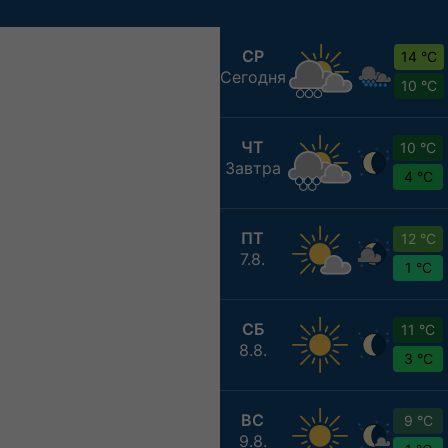
СР
14 °C
Сегодня
10 °C
ЧТ
10 °C
Завтра
4 °C
ПТ
12 °C
7.8.
1 °C
СБ
11 °C
8.8.
3 °C
ВС
9 °C
9.8.