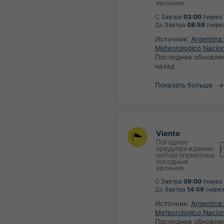
явления
С
Завтра
03:00
(через 
До
Завтра
08:59
(через
Источник:
Argentina:
Meteorologico Nacio
Последнее обновле
назад
Показать больше
Viento
Погодное
предупреждение:
неблагоприятные
погодные
явления
С
Завтра
09:00
(через 
До
Завтра
14:59
(через
Источник:
Argentina:
Meteorologico Nacio
Последнее обновле