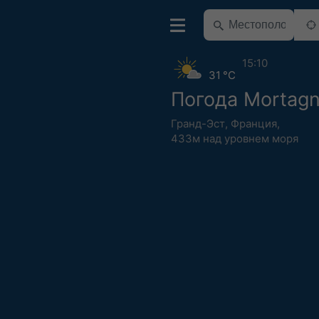
15:10
31 °C
Погода Mortag
Гранд-Эст
,
Франция
,
433м над уровнем моря