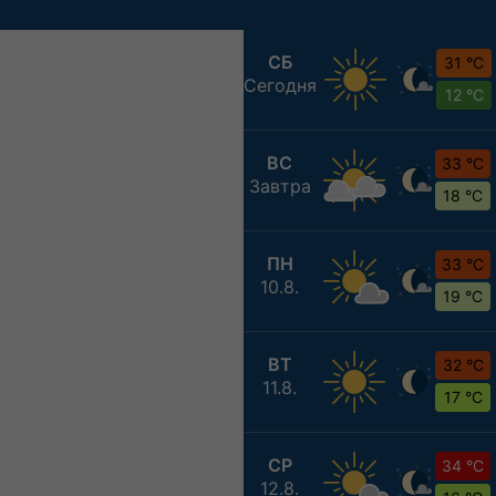
СБ
31 °C
Сегодня
12 °C
ВС
33 °C
Завтра
18 °C
ПН
33 °C
10.8.
19 °C
ВТ
32 °C
11.8.
17 °C
СР
34 °C
12.8.