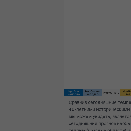
15:00 CEST
Sat 8
Sun 9
Крайне
Необычно
Необ
Нормально
холодно
холодно
теп
Сравнив сегодняшние темпе
40-летними историческими
мы можем увидеть, является
сегодняшний прогноз необ
тёплым (красные области) и