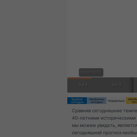
18:00 CEST
Sat 8
Sun 9
Крайне
Необычно
Необ
Нормально
холодно
холодно
теп
Сравнив сегодняшние темпе
40-летними историческими
мы можем увидеть, является
сегодняшний прогноз необ