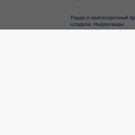
Радар и краткосрочный пр
осадков, Нидерланды
©