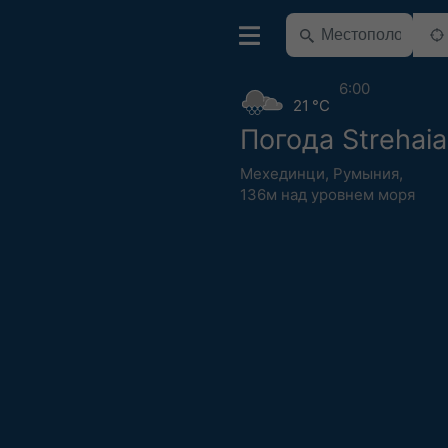
6:00
21 °C
Погода Strehaia
Мехединци
,
Румыния
,
136м над уровнем моря