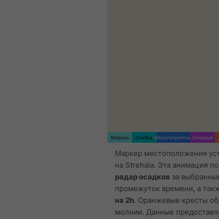
Морось
Слабый
Неблагоприятный
Сильный
Маркер местоположения ус
на Strehaia. Эта анимация п
радар осадков
за выбранны
промежуток времени, а так
на 2h
. Оранжевые кресты о
молнии. Данные предостав