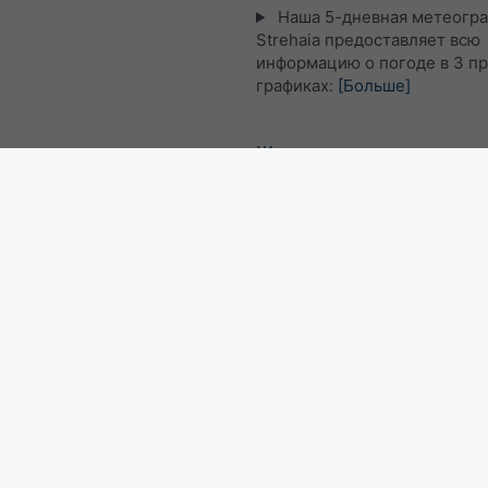
Наша 5-дневная метеогра
Strehaia предоставляет всю
информацию о погоде в 3 п
графиках:
[Больше]
Живая спутниковая карта