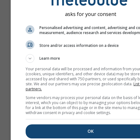
Подписаться на рассыл
asks for your consent
Personalised advertising and content, advertising and c
measurement, audience research and services develop
Store and/or access information on a device
Learn more
Your personal data will be processed and information from you
(cookies, unique identifiers, and other device data) may be store
accessed by and shared with 750 partners, or used specifically b
Мы не передаём ваш адрес эле
site. We and our partners may use precise geolocation data.
List
почты третьим лицам, как указа
partners.
нашей
политике конфиденциаль
Some vendors may process your personal data on the basis of l
Используя сервисы meteoblue, 
interest, which you can object to by managing your options belo
принимаете наши
правила и усл
for a link at the bottom of this page or in the site menu to manag
адрес электронной почты такж
withdraw consent in privacy and cookie settings.
будет использовать в других се
meteoblue.
OK