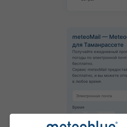
meteoMail — Mete
для Таманрассете
Получайте ежедневный про
погоды по электронной почт
бесплатно.
Сервис meteoMail предоста
бесплатно, и вы можете отп
в любое время.
Время
CET