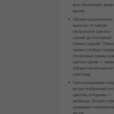
фон обозначает днев
время.
Облака на различных
высотах: от малой
облачности (светло-
серый) до сплошной
(тёмно-серый). Тёмн
синие столбцы показ
почасовые суммы оса
светло-синие — ливн
Звёздочка обозначае
снегопад.
Прогнозируемые ско
ветра отображаются 
цветом, а порывы —
зелёным. Острия стр
указывают направлен
ветра.