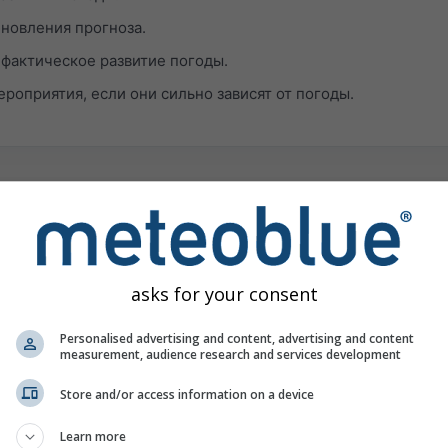
новления прогноза.
фактическое развитие погоды.
роприятия, если они сильно зависят от погоды.
огноза
о и время гроз почти невозможно предсказать, а связанное с
asks for your consent
адков или града может сильно различаться.
Туман и низкие облака часто невидимы для большинства мо
Personalised advertising and content, advertising and content
measurement, audience research and services development
у модели могут совпадать, несмотря на неопределённость. 
могут переоценивать солнечные условия в районах,
Store and/or access information on a device
ну.
Learn more
ый горный рельеф представляет собой серьёзную задачу дл