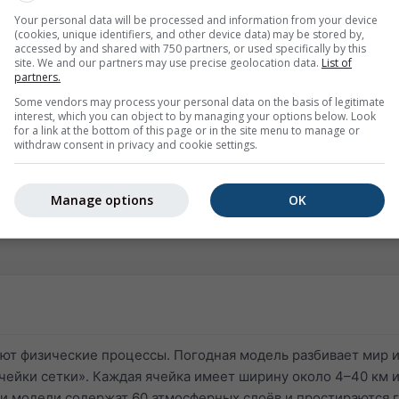
изкие облака и осадки могут быстро развиваться там, остав
Your personal data will be processed and information from your device
(cookies, unique identifiers, and other device data) may be stored by,
следовательно, недостаточно учитываются в модели.
accessed by and shared with 750 partners, or used specifically by this
site. We and our partners may use precise geolocation data.
List of
и очень сложно прогнозировать, они меняются по месту и 
partners.
ного рельефа. Если в конкретной точке прогнозируемые осад
Some vendors may process your personal data on the basis of legitimate
идти всего в нескольких километрах. Холодный фронт мож
interest, which you can object to by managing your options below. Look
for a link at the bottom of this page or in the site menu to manage or
ов позже, а грозы могут как сформироваться, так и не
withdraw consent in privacy and cookie settings.
ные условия подвержены ошибкам прогноза и требуют
 некоторых случаях даже различные модели могут не обна
Manage options
OK
ют физические процессы. Погодная модель разбивает мир 
чейки сетки». Каждая ячейка имеет ширину около 4–40 км 
аши модели содержат 60 атмосферных слоёв и простираются 