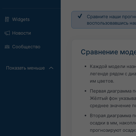
Сравните наши прогн
Widgets
воспользовавшись н
Новости
Сообщество
Сравнение моде
Каждой модели назна
Показать меньше
легенде рядом с ди
им цветов.
Первая диаграмма п
Жёлтый фон указыва
среднее значение п
Вторая диаграмма п
осадки в мм, накопл
прогнозируют осадк