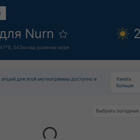
 для Nurn
2
.47°В,
543м над уровнем моря
 опций для этой метеограммы доступно в
Узнать
больше
Выбрать погодные