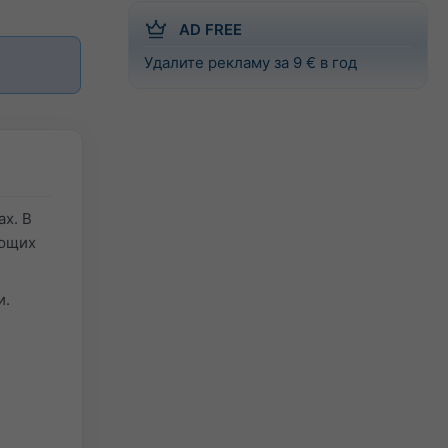
AD FREE
Удалите рекламу за 9 € в год
х. В
ующих
и.