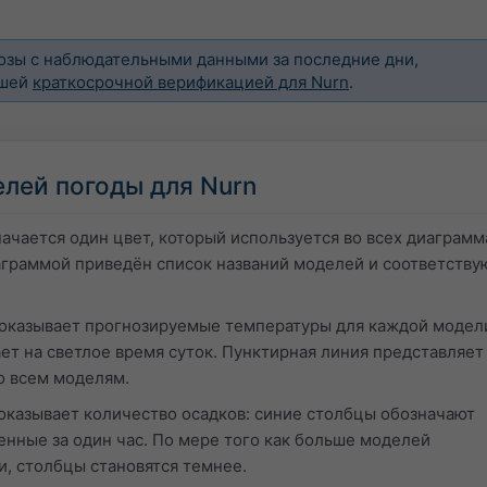
озы с наблюдательными данными за последние дни,
ашей
краткосрочной верификацией для Nurn
.
лей погоды для Nurn
чается один цвет, который используется во всех диаграмма
аграммой приведён список названий моделей и соответств
оказывает прогнозируемые температуры для каждой модел
ет на светлое время суток. Пунктирная линия представляет
о всем моделям.
оказывает количество осадков: синие столбцы обозначают
енные за один час. По мере того как больше моделей
и, столбцы становятся темнее.