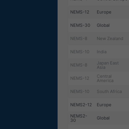
NEMS-12
Europe
NEMS-30
Global
NEMS-8
New Zealand
NEMS-10
India
Japan East
NEMS-8
Asia
Central
NEMS-12
America
NEMS-10
South Africa
NEMS2-12
Europe
NEMS2-
Global
30