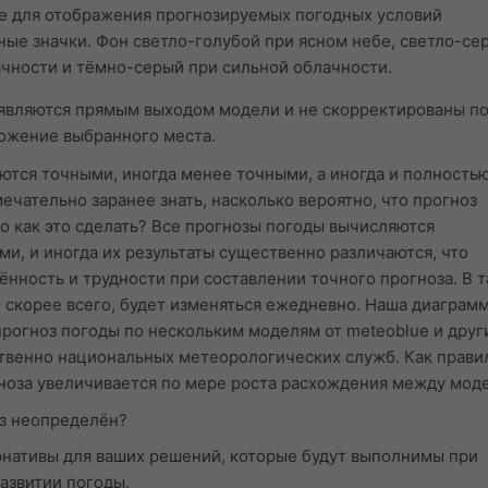
е для отображения прогнозируемых погодных условий
ные значки. Фон светло-голубой при ясном небе, светло-се
чности и тёмно-серый при сильной облачности.
являются прямым выходом модели и не скорректированы п
ожение выбранного места.
ются точными, иногда менее точными, а иногда и полность
ечательно заранее знать, насколько вероятно, что прогноз
о как это сделать? Все прогнозы погоды вычисляются
, и иногда их результаты существенно различаются, что
ённость и трудности при составлении точного прогноза. В т
, скорее всего, будет изменяться ежедневно. Наша диаграм
прогноз погоды по нескольким моделям от meteoblue и друг
твенно национальных метеорологических служб. Как прави
ноза увеличивается по мере роста расхождения между мод
оз неопределён?
рнативы для ваших решений, которые будут выполнимы при
азвитии погоды.