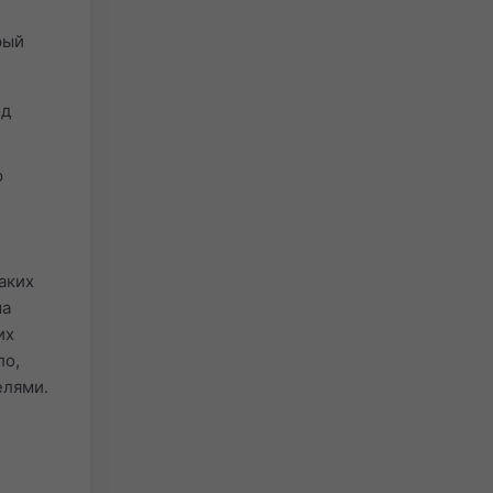
рый
од
ю
аких
ма
их
ло,
елями.