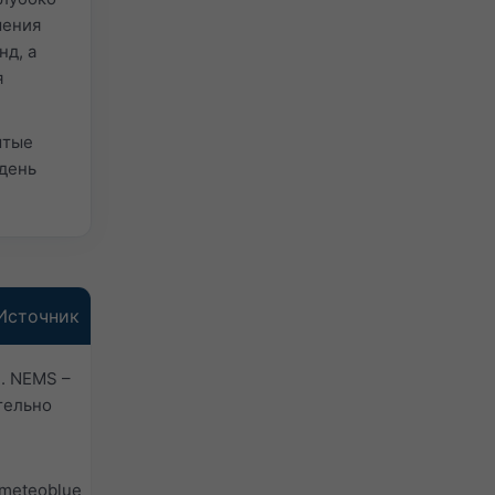
шения
д, а
я
ытые
 день
Источник
. NEMS –
тельно
meteoblue