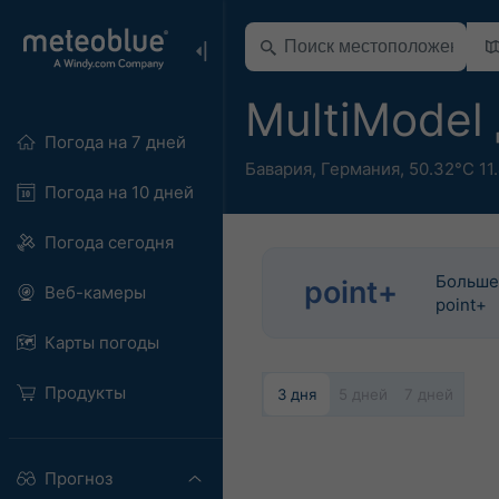
MultiModel
Погода на 7 дней
Бавария
,
Германия
,
50.32°С 11
Погода на 10 дней
Погода сегодня
Больше
point+
Веб-камеры
point+
Карты погоды
Продукты
3 дня
5 дней
7 дней
Прогноз