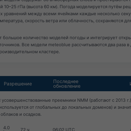
ей 10–25 гПа (высота 60 км). Погода моделируется путём ре
х уравнений между всеми ячейками каждые несколько секун
мпература, скорость ветра или облачность, сохраняются дл
т большое количество моделей погоды и интегрирует откр
точников. Все модели meteoblue рассчитываются два раза в
роизводительном кластере.
Последнее
Разрешение
обновление
:
усовершенствованные преемники NMM (работают с 2013 г.)
спользуется от глобальных до локальных доменов) и значи
 облаков и осадков.
4.0
72 ч
06:02 UTC