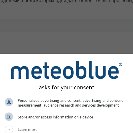
елями, среди которых одни дают более точные прогнозы, 
т физические процессы. Погодная модель разбивает мир и
оло 4–40 км и высоту 100 м – 2 км. Наши модели содержат 
 10–25 гПа (высота 60 км). Погода моделируется путём ре
несколько секунд, а такие параметры, как температура, ско
asks for your consent
т большое количество моделей погоды и интегрирует откр
Personalised advertising and content, advertising and content
ся два раза в день на выделенном высокопроизводительном
measurement, audience research and services development
Store and/or access information on a device
Learn more