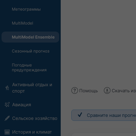
Метеограммы
MultiModel
MultiModel Ensemble
Сезонный прогноз
Погодные
предупреждения
Активный отдых и
Помощь
Скачать и
спорт
Авиация
Сравните наши прогн
Сельское хозяйство
История и климат