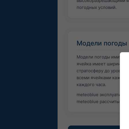
высокоразрешающими мод
погодных условий.
Модели погоды
Модели погоды имитирую
ячейка имеет ширину ок
стратосферу до уровней
всеми ячейками каждые 
каждого часа.
meteoblue эксплуатируе
meteoblue рассчитывают