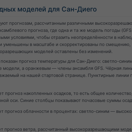
дных моделей для Сан-Диего
вуют прогнозам, рассчитанным различными высокоразреша
самблевого прогноза, где одна и та же модель погоды (GFS)
ыми условиями, чтобы отразить неопределённости в наблю
и уменьшены в масштабе и скорректированы по смещению, 
коразрешающих моделей оставлены без изменений.
 показан прогноз температуры для Сан-Диего: светло-син
модели, а оранжевым — члены ансамбля GFS. Чёрная лини
ажаемый на нашей стартовой странице. Пунктирные линии
т прогноз накопленных осадков, то есть общее количество,
нной оси. Синие столбцы показывают почасовые суммы осад
т прогноз облачности в процентах: светло-синим — высо
т прогноз ветра, рассчитанный высокоразрешающими моде