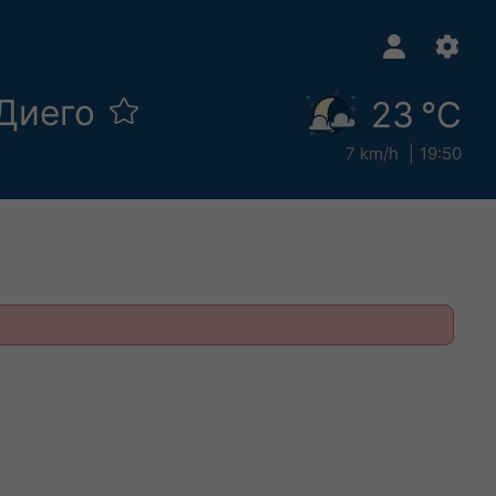
-Диего
23 °C
7 km/h
19:50