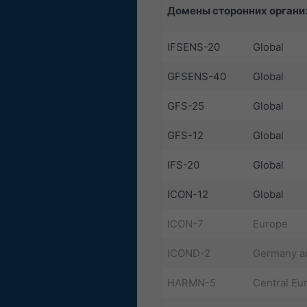
Домены сторонних органи
IFSENS-20
Global
GFSENS-40
Global
GFS-25
Global
GFS-12
Global
IFS-20
Global
ICON-12
Global
ICON-7
Europe
ICOND-2
Germany a
HARMN-5
Central Eu