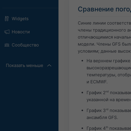
Сравнение пого
Widgets
Синие линии соответст
члены традиционного ан
Новости
отличающимися начальн
модели. Члены GFS был
Сообщество
условиям; данные высо
На верхнем графике
Показать меньше
высокоразрешающие 
температуры, отобр
и ECMWF.
График 2
nd
показывае
указанной на време
График 3
rd
показывае
ансамбля GFS.
График 4
th
показывае