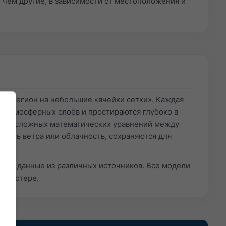
чем другие, в зависимости от местоположения и
ли регион на небольшие «ячейки сетки». Каждая
60 атмосферных слоёв и простираются глубоко в
шения сложных математических уравнений между
рость ветра или облачность, сохраняются для
ытые данные из различных источников. Все модели
 кластере.