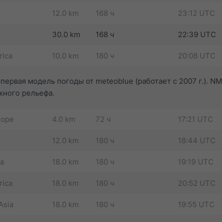
12.0 km
168 ч
23:12 UTC
30.0 km
168 ч
22:39 UTC
rica
10.0 km
180 ч
20:08 UTC
первая модель погоды от meteoblue (работает с 2007 г.). 
жного рельефа.
rope
4.0 km
72 ч
17:21 UTC
12.0 km
180 ч
18:44 UTC
ca
18.0 km
180 ч
19:19 UTC
rica
18.0 km
180 ч
20:52 UTC
Asia
18.0 km
180 ч
19:55 UTC