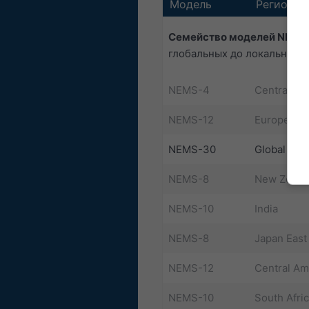
Модель
Регион
Семейство моделей NEMS
глобальных до локальных д
NEMS-4
Central Eu
NEMS-12
Europe
NEMS-30
Global
NEMS-8
New Zeala
NEMS-10
India
NEMS-8
Japan East
NEMS-12
Central Am
NEMS-10
South Afri