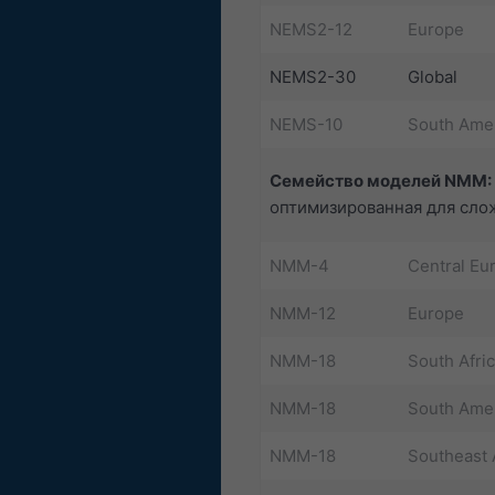
NEMS2-12
Europe
NEMS2-30
Global
NEMS-10
South Ame
Семейство моделей NMM:
оптимизированная для сло
NMM-4
Central Eu
NMM-12
Europe
NMM-18
South Afri
NMM-18
South Ame
NMM-18
Southeast 