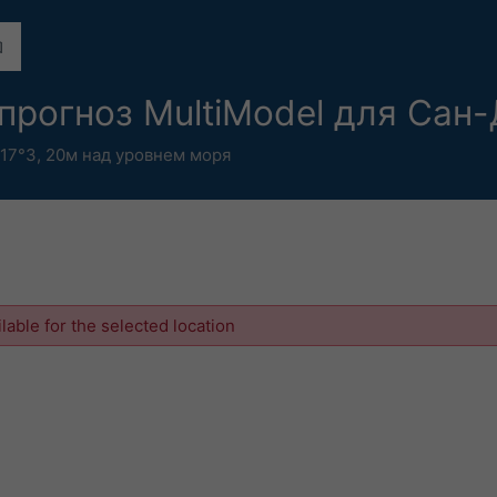
рогноз MultiModel для Сан
.17°З,
20м над уровнем моря
ilable for the selected location