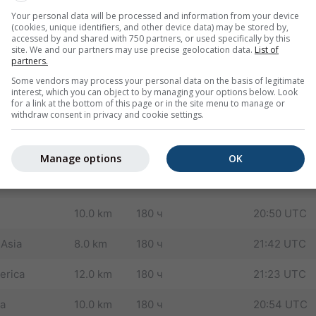
Разрешение
Последнее
Your personal data will be processed and information from your device
(cookies, unique identifiers, and other device data) may be stored by,
:
усовершенствованные преемники NMM (работают с 2013 г.)
accessed by and shared with 750 partners, or used specifically by this
site. We and our partners may use precise geolocation data.
List of
оменов) и значительно улучшает прогноз развития облаков 
partners.
Some vendors may process your personal data on the basis of legitimate
rope
4.0 km
72 ч
18:01 UTC
interest, which you can object to by managing your options below. Look
for a link at the bottom of this page or in the site menu to manage or
withdraw consent in privacy and cookie settings.
12.0 km
180 ч
18:28 UTC
30.0 km
180 ч
16:39 UTC
Manage options
OK
nd
8.0 km
180 ч
21:47 UTC
10.0 km
180 ч
20:50 UTC
 Asia
8.0 km
180 ч
21:42 UTC
erica
12.0 km
180 ч
21:23 UTC
ca
10.0 km
180 ч
20:54 UTC