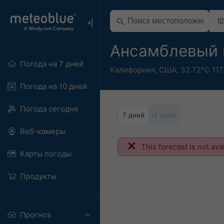
Ансамблевый п
Погода на 7 дней
Калифорния
,
США
,
32.72°С 117
Погода на 10 дней
Погода сегодня
7 дней
14 дней
Веб-камеры
This forecast is not ava
Карты погоды
Продукты
Прогноз