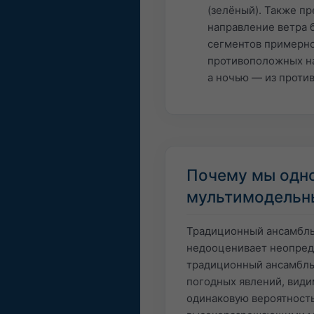
(зелёный). Также пр
направление ветра 
сегментов примерно
противоположных на
а ночью — из проти
Почему мы одн
мультимодельн
Традиционный ансамбль 
недооценивает неопреде
традиционный ансамбль 
погодных явлений, види
одинаковую вероятность