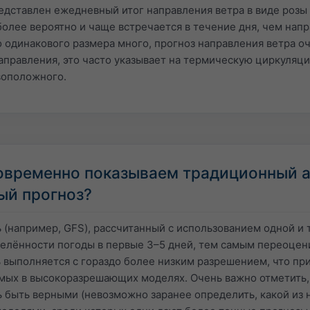
едставлен ежедневный итог направления ветра в виде розы 
более вероятно и чаще встречается в течение дня, чем нап
 одинакового размера много, прогноз направления ветра о
правления, это часто указывает на термическую циркуляцию
воположного.
овременно показываем традиционный а
ый прогноз?
(например, GFS), рассчитанный с использованием одной и 
лённости погоды в первые 3–5 дней, тем самым переоцени
выполняется с гораздо более низким разрешением, что пр
мых в высокоразрешающих моделях. Очень важно отметить,
 быть верными (невозможно заранее определить, какой из н