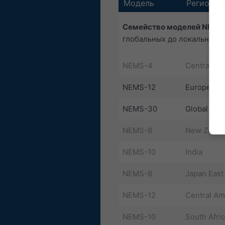
Модель
Регион
Семейство моделей NEMS
глобальных до локальных д
NEMS-4
Central Eu
NEMS-12
Europe
NEMS-30
Global
NEMS-8
New Zeala
NEMS-10
India
NEMS-8
Japan East
NEMS-12
Central Am
NEMS-10
South Afri