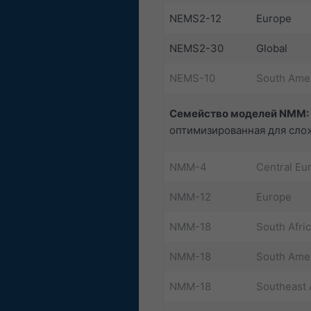
NEMS2-12
Europe
NEMS2-30
Global
NEMS-10
South Ame
Семейство моделей NMM:
оптимизированная для сло
NMM-4
Central Eu
NMM-12
Europe
NMM-18
South Afri
NMM-18
South Ame
NMM-18
Southeast 