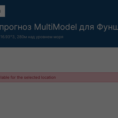
прогноз MultiModel для Фун
 16.93°З,
280м над уровнем моря
ilable for the selected location