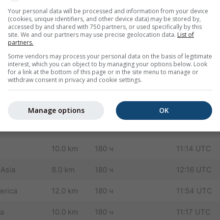
Разрешение
Последнее
Your personal data will be processed and information from your device
(cookies, unique identifiers, and other device data) may be stored by,
:
усовершенствованные преемники NMM (работают с 2013 г.)
accessed by and shared with 750 partners, or used specifically by this
site. We and our partners may use precise geolocation data.
List of
оменов) и значительно улучшает прогноз развития облаков 
partners.
Some vendors may process your personal data on the basis of legitimate
rope
4.0 km
72 ч
07:10 UTC
interest, which you can object to by managing your options below. Look
for a link at the bottom of this page or in the site menu to manage or
withdraw consent in privacy and cookie settings.
12.0 km
180 ч
07:43 UTC
30.0 km
180 ч
04:51 UTC
Manage options
OK
nd
8.0 km
180 ч
12:19 UTC
10.0 km
180 ч
11:14 UTC
 Asia
8.0 km
180 ч
12:16 UTC
erica
12.0 km
180 ч
11:54 UTC
ca
10.0 km
180 ч
11:17 UTC