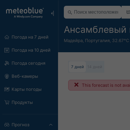
Ансамблевый 
Погода на 7 дней
Мадейра
,
Португалия
,
32.67°С
Погода на 10 дней
Погода сегодня
7 дней
14 дней
Веб-камеры
This forecast is not ava
Карты погоды
Продукты
Прогноз