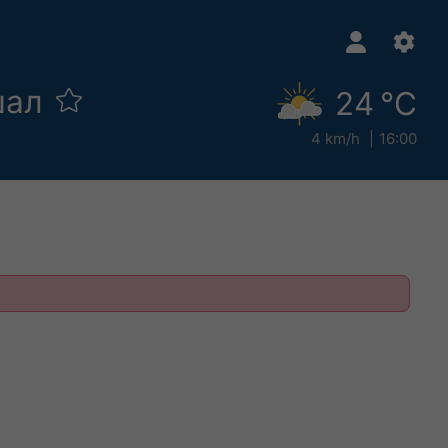
шал
24 °C
4 km/h
16:00