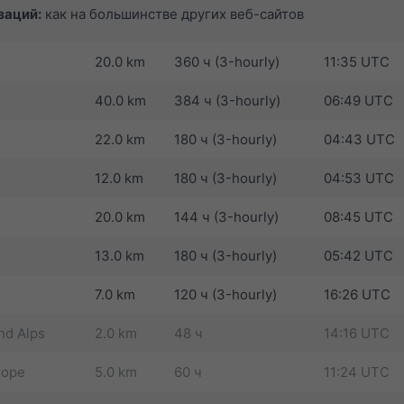
заций:
как на большинстве других веб-сайтов
20.0 km
360 ч (3-hourly)
11:35 UTC
40.0 km
384 ч (3-hourly)
06:49 UTC
22.0 km
180 ч (3-hourly)
04:43 UTC
12.0 km
180 ч (3-hourly)
04:53 UTC
20.0 km
144 ч (3-hourly)
08:45 UTC
13.0 km
180 ч (3-hourly)
05:42 UTC
7.0 km
120 ч (3-hourly)
16:26 UTC
nd Alps
2.0 km
48 ч
14:16 UTC
rope
5.0 km
60 ч
11:24 UTC