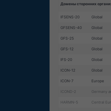
Домены сторонних органи
IFSENS-20
Global
GFSENS-40
Global
GFS-25
Global
GFS-12
Global
IFS-20
Global
ICON-12
Global
ICON-7
Europe
ICOND-2
Germany a
HARMN-5
Central Eu