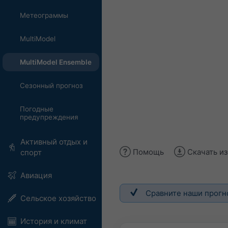
Метеограммы
MultiModel
MultiModel Ensemble
Сезонный прогноз
Погодные
предупреждения
Активный отдых и
Помощь
Скачать и
спорт
Авиация
Сравните наши прогн
Сельское хозяйство
История и климат