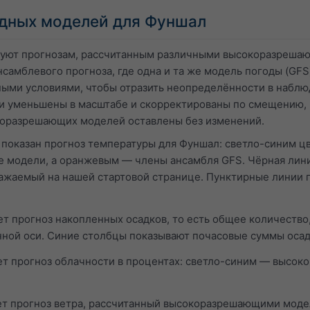
дных моделей для Фуншал
вуют прогнозам, рассчитанным различными высокоразреша
самблевого прогноза, где одна и та же модель погоды (GFS)
ыми условиями, чтобы отразить неопределённости в наблю
и уменьшены в масштабе и скорректированы по смещению, 
коразрешающих моделей оставлены без изменений.
 показан прогноз температуры для Фуншал: светло-синим 
модели, а оранжевым — члены ансамбля GFS. Чёрная лини
ажаемый на нашей стартовой странице. Пунктирные линии
т прогноз накопленных осадков, то есть общее количество,
нной оси. Синие столбцы показывают почасовые суммы осад
т прогноз облачности в процентах: светло-синим — высо
т прогноз ветра, рассчитанный высокоразрешающими моде