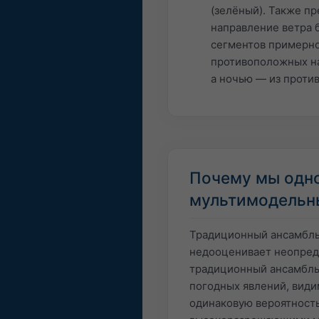
(зелёный). Также пр
направление ветра 
сегментов примерно
противоположных на
а ночью — из проти
Почему мы одн
мультимодельн
Традиционный ансамбль 
недооценивает неопреде
традиционный ансамбль 
погодных явлений, види
одинаковую вероятность