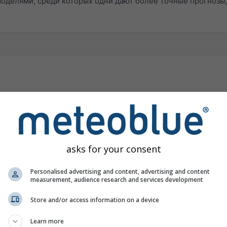
елями, среди которых одни дают более точные прогнозы, 
т физические процессы. Погодная модель разбивает мир и
оло 4–40 км и высоту 100 м – 2 км. Наши модели содержат 
 10–25 гПа (высота 60 км). Погода моделируется путём ре
несколько секунд, а такие параметры, как температура, ско
asks for your consent
т большое количество моделей погоды и интегрирует откр
Personalised advertising and content, advertising and content
ся два раза в день на выделенном высокопроизводительном
measurement, audience research and services development
Store and/or access information on a device
Learn more