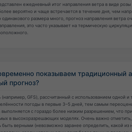
едставлен ежедневный итог направления ветра в виде розы 
более вероятно и чаще встречается в течение дня, чем нап
 одинакового размера много, прогноз направления ветра о
правления, это часто указывает на термическую циркуляцию
воположного.
овременно показываем традиционный а
ый прогноз?
(например, GFS), рассчитанный с использованием одной и 
лённости погоды в первые 3–5 дней, тем самым переоцени
выполняется с гораздо более низким разрешением, что пр
мых в высокоразрешающих моделях. Очень важно отметить,
 быть верными (невозможно заранее определить, какой из н