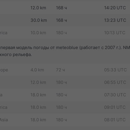
12.0 km
168 ч
14:20 UTC
30.0 km
168 ч
13:23 UTC
rica
10.0 km
180 ч
10:13 UTC
первая модель погоды от meteoblue (работает с 2007 г.). 
жного рельефа.
rope
4.0 km
72 ч
05:33 UTC
12.0 km
180 ч
06:55 UTC
ca
18.0 km
180 ч
07:30 UTC
rica
18.0 km
180 ч
09:01 UTC
Asia
18.0 km
180 ч
08:01 UTC