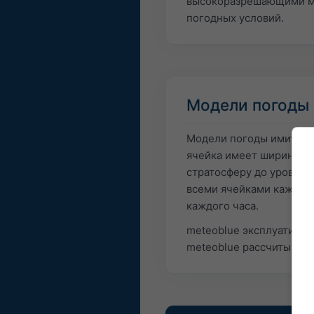
высокоразрешающими мод
погодных условий.
Модели погоды
Модели погоды имитирую
ячейка имеет ширину ок
стратосферу до уровней
всеми ячейками каждые 
каждого часа.
meteoblue эксплуатируе
meteoblue рассчитывают