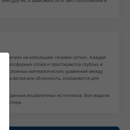
чем другие, в зависимости от местоположения и
ли регион на небольшие «ячейки сетки». Каждая
60 атмосферных слоёв и простираются глубоко в
шения сложных математических уравнений между
рость ветра или облачность, сохраняются для
ытые данные из различных источников. Все модели
 кластере.