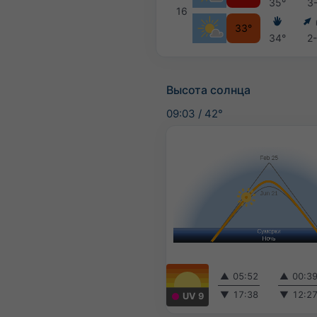
35°
3
16
33°
34°
2
Высота солнца
09:03
/
42°
▲
05:52
▲
00:3
▼
17:38
▼
12:2
UV 9