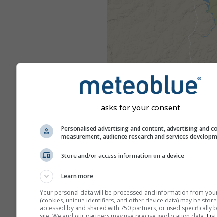
asks for your consent
Personalised advertising and content, advertising and c
measurement, audience research and services develop
Store and/or access information on a device
Learn more
Your personal data will be processed and information from you
(cookies, unique identifiers, and other device data) may be store
accessed by and shared with 750 partners, or used specifically b
site. We and our partners may use precise geolocation data.
List