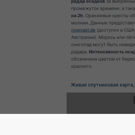
радар осадков
за выбранны
промежуток времени, а та
на 2h
. Оранжевые кресты о
молнии. Данные предостав
nowcast.de
(доступно в США,
Австралии). Морось или лёг
снегопад могут быть невид
радара.
Интенсивность оса
обозначена цветом от бирю
красного.
Живая спутниковая карта