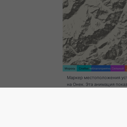
Морось
Слабый
Неблагоприятный
Сильный
Маркер местоположения ус
на Онек. Эта анимация пока
радар осадков
за выбранны
промежуток времени, а та
на 2h
. Оранжевые кресты о
молнии. Данные предостав
nowcast.de
(доступно в США,
Австралии). Морось или лёг