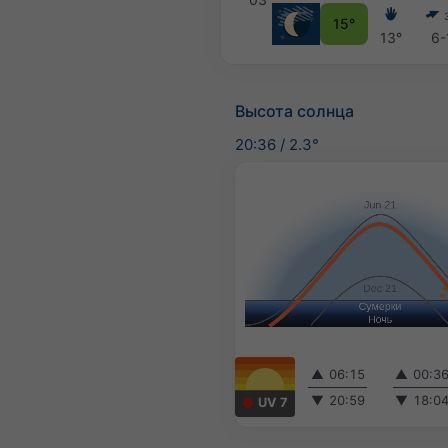
15°
13°
6-
Высота солнца
20:36
/
2.3°
▲
06:15
▲
00:3
▼
20:59
▼
18:0
UV 7