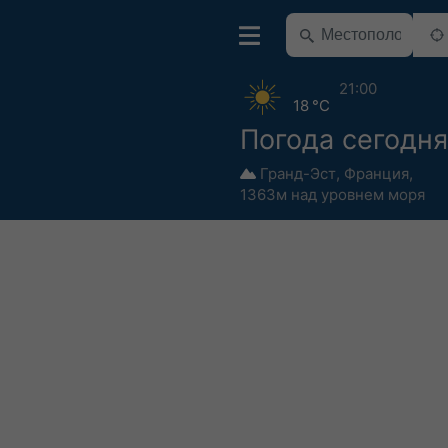
21:00
18 °C
Погода сегодн
Гранд-Эст
,
Франция
,
1363м над уровнем моря