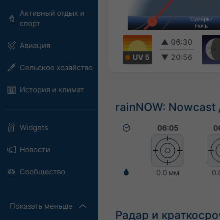
Активный отдых и
спорт
▲
06:30
Авиация
UV 5
▼
20:56
Сельское хозяйство
История и климат
rainNOW: Nowcast 
Widgets
06:05
0
Новости
Сообщество
0.0 мм
0.
Показать меньше
Радар и краткоср