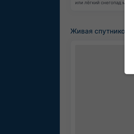
или лёгкий снегопад могу
Живая спутникова