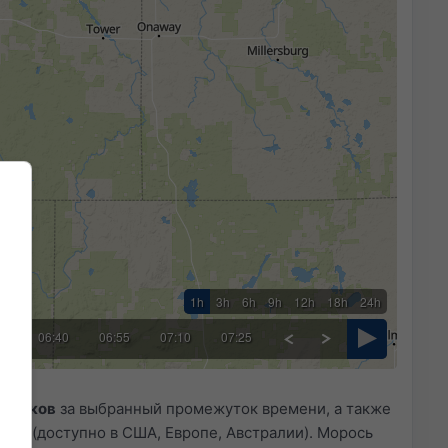
1h
3h
6h
9h
12h
18h
24h
25
06:40
06:55
07:10
07:25
осадков
за выбранный промежуток времени, а также
t.de
(доступно в США, Европе, Австралии). Морось