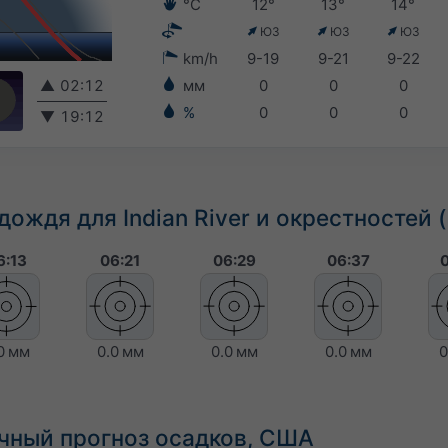
°C
12°
13°
14°
ЮЗ
ЮЗ
ЮЗ
km/h
9-19
9-21
9-22
▲
02:12
мм
0
0
0
%
0
0
0
▼
19:12
дождя для Indian River и окрестностей 
6:13
06:21
06:29
06:37
0 мм
0.0 мм
0.0 мм
0.0 мм
0
очный прогноз осадков, США