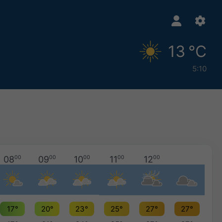
13 °C
5:10
08
00
09
00
10
00
11
00
12
00
17°
20°
23°
25°
27°
27°