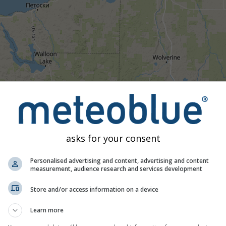
asks for your consent
Personalised advertising and content, advertising and content
measurement, audience research and services development
04:40
04:55
05:10
05:25
05:40
05:55
06:10
06:
Store and/or access information on a device
Неблагоприятный
Сильный
Очень сильный
Град
тановлен на Indian River. Эта анимация показывает
радар 
Learn more
 кресты обозначают молнии. Данные предоставлены
nowcas