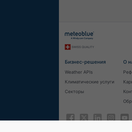
Бизнес-решения
О н
Weather APIs
Реф
Климатические услуги
Кар
Секторы
Кон
Обр
© 2026 meteoblue