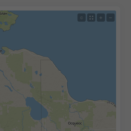
+
−
©