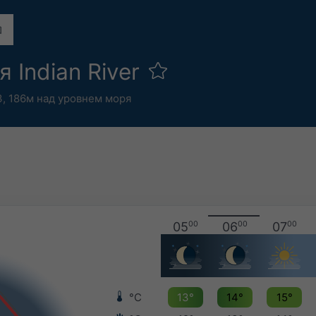
 Indian River
З,
186м над уровнем моря
05
00
06
00
07
00
°C
13°
14°
15°