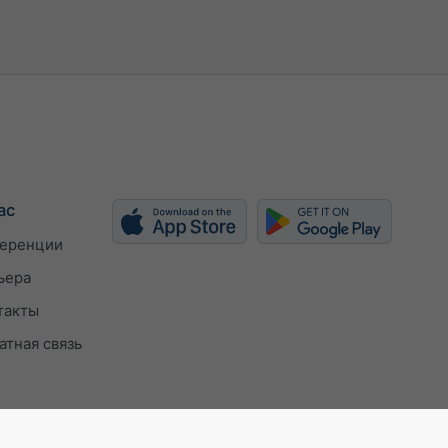
ас
еренции
ьера
такты
атная связь
ISO 9001 certificate
Настройки конфиден