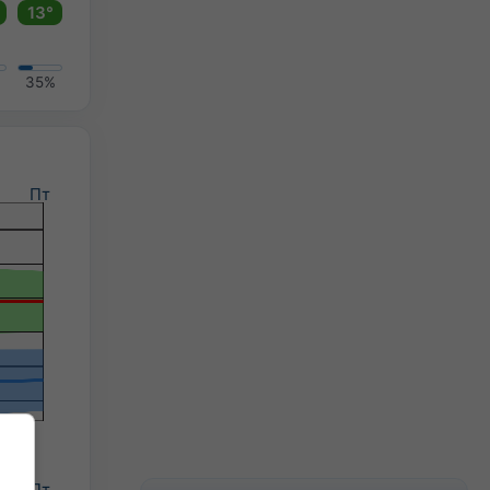
13°
35%
Пт
Пт