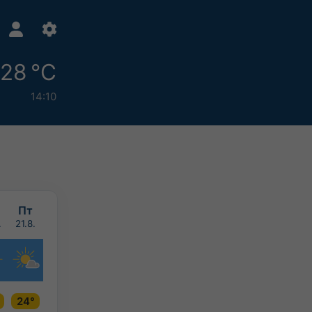
28 °C
14:10
Пт
.
21.8.
24°