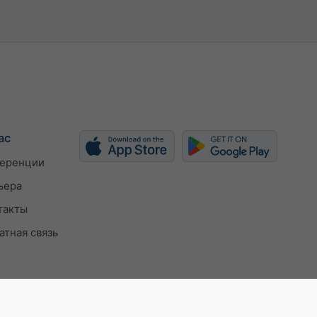
ас
еренции
ьера
такты
атная связь
ISO 9001 certificate
Настройки конфиден