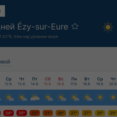
дней Ézy-sur-Eure
1.42°В,
64м над уровнем моря
овой
Ср
Чт
Пт
Сб
Вс
Пн
Вт
Ср
Чт
12.8.
13.8.
14.8.
15.8.
16.8.
17.8.
18.8.
19.8.
20.8
34°
35°
32°
31°
28°
27°
27°
25°
25°