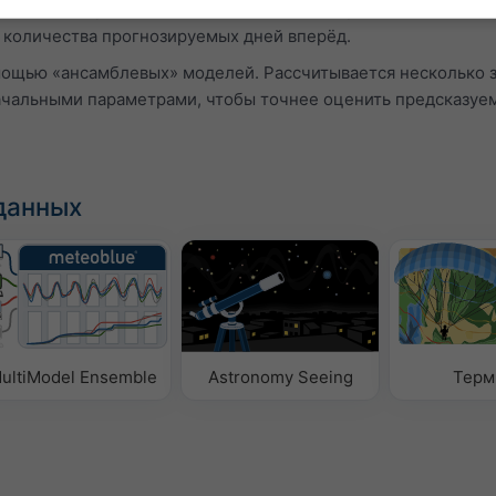
садков отображаются в виде «T». Эти неопределённости об
 количества прогнозируемых дней вперёд.
мощью «ансамблевых» моделей. Рассчитывается несколько 
ачальными параметрами, чтобы точнее оценить предсказуе
данных
ultiModel Ensemble
Astronomy Seeing
Терм