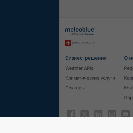
Бизнес-решения
О н
Weather APIs
Реф
Климатические услуги
Кар
Секторы
Кон
Обр
© 2026 meteoblue