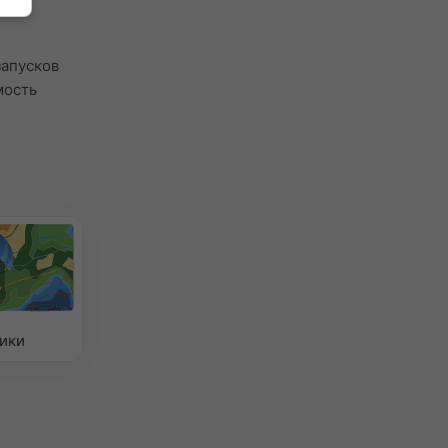
ычно
запусков
мость
ики