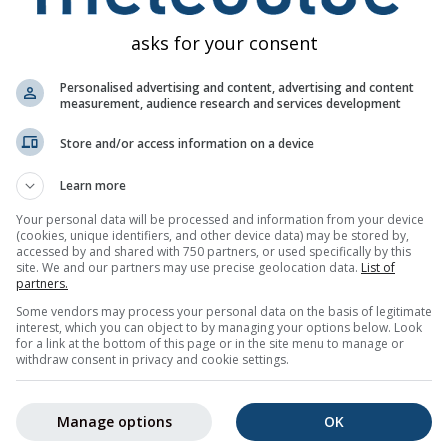
asks for your consent
Personalised advertising and content, advertising and content
measurement, audience research and services development
Store and/or access information on a device
5%
0%
20%
30%
20%
30%
20%
25%
15%
Learn more
Your personal data will be processed and information from your device
зображение
(cookies, unique identifiers, and other device data) may be stored by,
accessed by and shared with 750 partners, or used specifically by this
site. We and our partners may use precise geolocation data.
List of
partners.
-дневную тенденцию погоды для
Ézy-sur-Eure (Нормандия, 
Some vendors may process your personal data on the basis of legitimate
мволами, минимальными и максимальными температурами,
interest, which you can object to by managing your options below. Look
 осадков.
for a link at the bottom of this page or in the site menu to manage or
withdraw consent in privacy and cookie settings.
етом на графике температуры. Чем сильнее колебания, те
прогноз. Жирная линия представляет наиболее вероятную
Manage options
OK