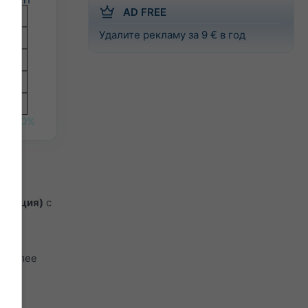
AD FREE
Удалите рекламу за 9 € в год
10%
Франция)
с
м более