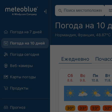
Погода на 10 
Погода на 7 дней
Нормандия
,
Франция
,
48.87°С 
Погода на 10 дней
Погода сегодня
Ежедневно
Почас
Веб-камеры
Сб
Вс
Пн
Вт
Карты погоды
8.8.
9.8.
10.8.
11.8.
Продукты
Прогноз
30°
33°
33°
32°