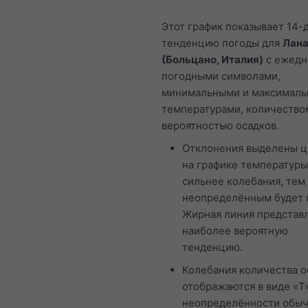
Этот график показывает 14-
тенденцию погоды для
Лан
(Больцано, Италия)
с ежед
погодными символами,
минимальными и максимал
температурами, количество
вероятностью осадков.
Отклонения выделены 
на графике температуры
сильнее колебания, тем
неопределённым будет 
Жирная линия представ
наиболее вероятную
тенденцию.
Колебания количества о
отображаются в виде «T»
неопределённости обы