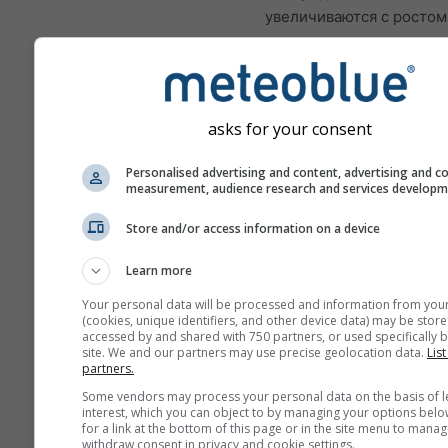
увеличиваются с ростом
количества прогнозиру
дней вперёд.
Прогноз создаётся с п
«ансамблевых» моделей
asks for your consent
Рассчитывается нескол
запусков модели с разл
Personalised advertising and content, advertising and c
measurement, audience research and services develop
начальными параметрам
чтобы точнее оценить
Store and/or access information on a device
предсказуемость прогно
Learn more
Your personal data will be processed and information from you
(cookies, unique identifiers, and other device data) may be store
Больше погодных данных
accessed by and shared with 750 partners, or used specifically b
site. We and our partners may use precise geolocation data.
List
partners.
Mult
Some vendors may process your personal data on the basis of l
Ens
interest, which you can object to by managing your options belo
for a link at the bottom of this page or in the site menu to manag
withdraw consent in privacy and cookie settings.