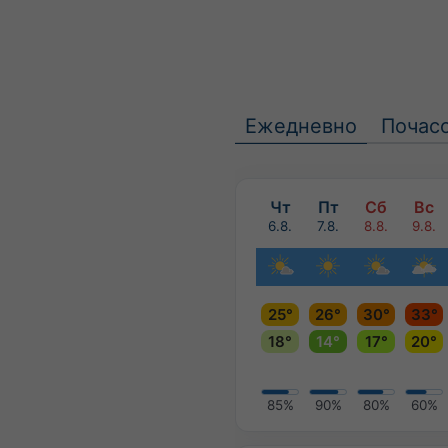
Ежедневно
Почас
Чт
Пт
Сб
Вс
6.8.
7.8.
8.8.
9.8.
25°
26°
30°
33°
18°
14°
17°
20°
85%
90%
80%
60%