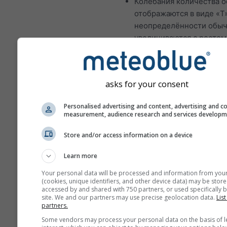
Колебания количества о
отображаются в виде «T»
неопределённости обы
увеличиваются с ростом
количества прогнозиру
дней вперёд.
Прогноз создаётся с п
asks for your consent
«ансамблевых» моделей
Рассчитывается нескол
Personalised advertising and content, advertising and c
measurement, audience research and services develop
запусков модели с разл
начальными параметрам
Store and/or access information on a device
чтобы точнее оценить
предсказуемость прогно
Learn more
Your personal data will be processed and information from you
(cookies, unique identifiers, and other device data) may be store
accessed by and shared with 750 partners, or used specifically b
Больше погодных данных
site. We and our partners may use precise geolocation data.
List
partners.
Some vendors may process your personal data on the basis of l
Mult