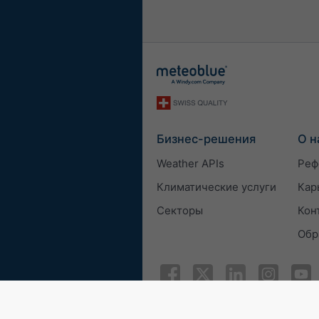
Бизнес-решения
О н
Weather APIs
Реф
Климатические услуги
Кар
Секторы
Кон
Обр
© 2026 meteoblue