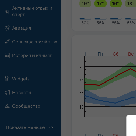
19°
17°
16°
18°
Активный отдых и
спорт
50%
55%
85%
55%
Авиация
Сельское хозяйство
Чт
Пт
Сб
Вс
История и климат
Widgets
Новости
Сообщество
Показать меньше
Чт
Пт
Сб
Вс