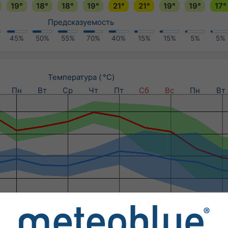
19°
18°
18°
19°
21°
21°
19°
19°
17°
Предсказуемость
45%
50%
55%
70%
40%
15%
15%
5%
5%
Температура ( °C)
Пн
Вт
Ср
Чт
Пт
Сб
Вс
Пн
Вт
Осадки (мм) / Вероятность осадков (%)
Пн
Вт
Ср
Чт
Пт
Сб
Вс
Пн
Вт