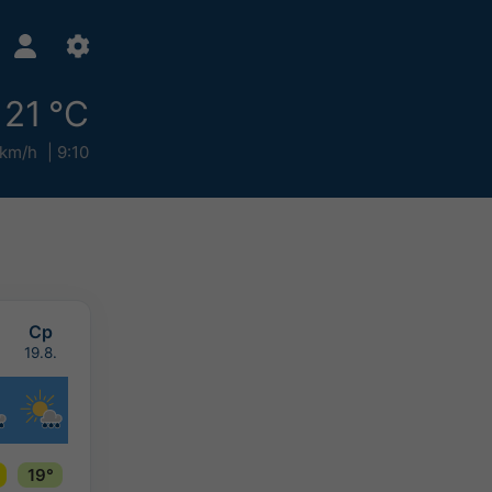
21 °C
 km/h
9:10
Ср
.
19.8.
19°