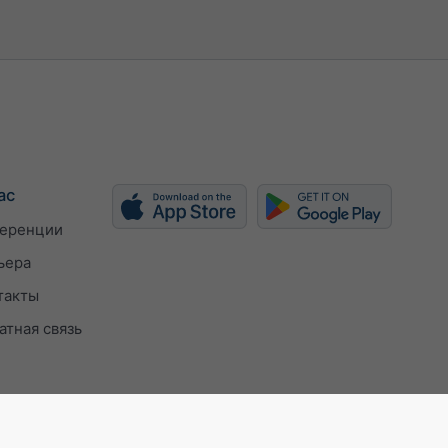
ас
еренции
ьера
такты
атная связь
ISO 9001 certificate
Настройки конфиден