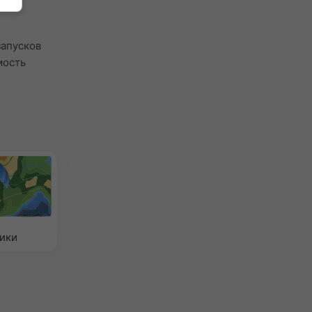
ычно
запусков
мость
ики