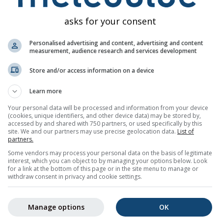
asks for your consent
Personalised advertising and content, advertising and content
measurement, audience research and services development
Store and/or access information on a device
50%
20%
5%
5%
25%
55%
55%
65%
65
Learn more
Your personal data will be processed and information from your device
зображение
(cookies, unique identifiers, and other device data) may be stored by,
accessed by and shared with 750 partners, or used specifically by this
site. We and our partners may use precise geolocation data.
List of
partners.
-дневную тенденцию погоды для
Санкт-Галлен (Kanton St. Ga
Some vendors may process your personal data on the basis of legitimate
 погодными символами, минимальными и максимальными
interest, which you can object to by managing your options below. Look
 и вероятностью осадков.
for a link at the bottom of this page or in the site menu to manage or
withdraw consent in privacy and cookie settings.
етом на графике температуры. Чем сильнее колебания, те
прогноз. Жирная линия представляет наиболее вероятную
Manage options
OK