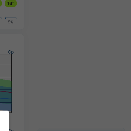
16°
5%
Ср
Ср