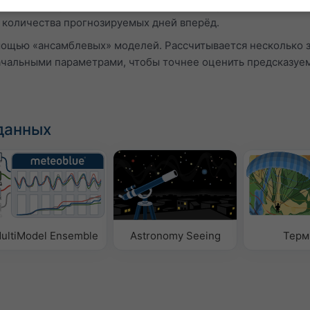
садков отображаются в виде «T». Эти неопределённости об
 количества прогнозируемых дней вперёд.
мощью «ансамблевых» моделей. Рассчитывается несколько 
ачальными параметрами, чтобы точнее оценить предсказуе
данных
ultiModel Ensemble
Astronomy Seeing
Терм