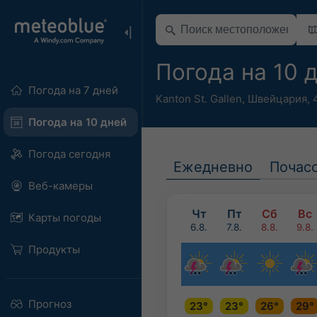
Погода на 10 
Погода на 7 дней
Kanton St. Gallen
,
Швейцария
,
Погода на 10 дней
Погода сегодня
Ежедневно
Почас
Веб-камеры
Чт
Пт
Сб
Вс
Карты погоды
6.8.
7.8.
8.8.
9.8.
Продукты
Прогноз
23°
23°
26°
29°