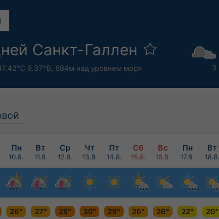
дней Санкт-Галлен
3
47.42°С 9.37°В,
684м над уровнем моря
овой
Пн
Вт
Ср
Чт
Пт
Сб
Вс
Пн
Вт
10.8.
11.8.
12.8.
13.8.
14.8.
15.8.
16.8.
17.8.
18.8
26°
27°
28°
30°
29°
26°
26°
22°
20°