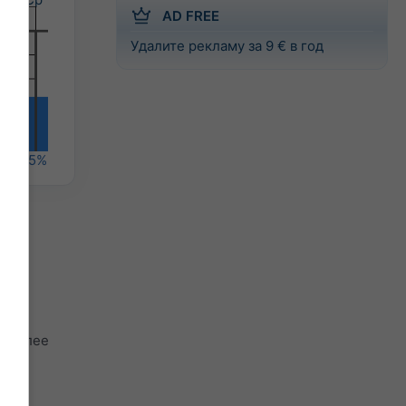
AD FREE
Удалите рекламу за 9 € в год
%
55%
llen,
м более