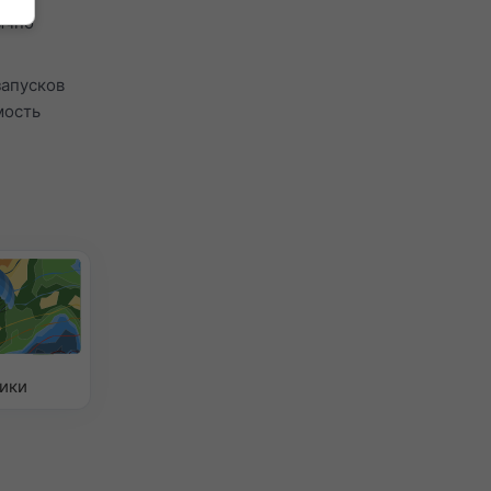
ычно
запусков
мость
ики