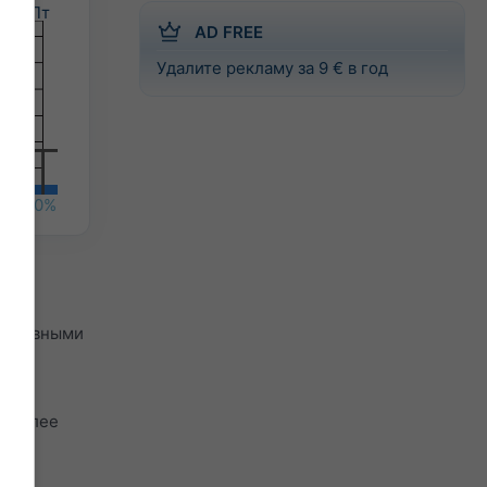
Пт
AD FREE
Удалите рекламу за 9 € в год
%
50%
едневными
и
м более