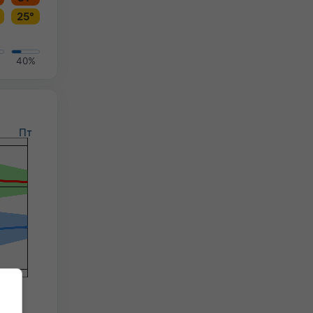
25°
40%
Пт