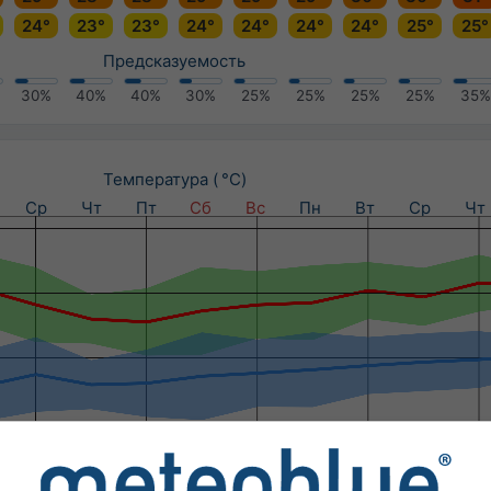
24°
23°
23°
24°
24°
24°
24°
25°
25°
Предсказуемость
30%
40%
40%
30%
25%
25%
25%
25%
35%
Температура ( °C)
Ср
Чт
Пт
Сб
Вс
Пн
Вт
Ср
Чт
Осадки (мм) / Вероятность осадков (%)