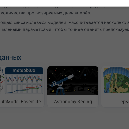
садков отображаются в виде «T». Эти неопределённости об
 количества прогнозируемых дней вперёд.
мощью «ансамблевых» моделей. Рассчитывается несколько 
ачальными параметрами, чтобы точнее оценить предсказуе
данных
ultiModel Ensemble
Astronomy Seeing
Терм