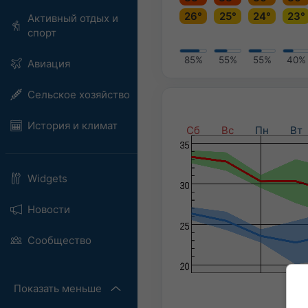
26°
25°
24°
23°
Активный отдых и
спорт
85%
55%
55%
40%
Авиация
Сельское хозяйство
История и климат
Сб
Вс
Пн
Вт
Widgets
Новости
Сообщество
Показать меньше