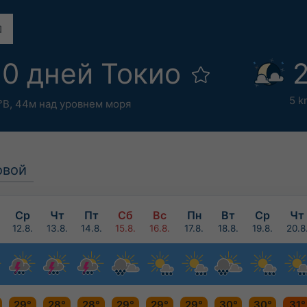
10 дней Токио
2
5 k
°В,
44м над уровнем моря
овой
Ср
Чт
Пт
Сб
Вс
Пн
Вт
Ср
Чт
12.8.
13.8.
14.8.
15.8.
16.8.
17.8.
18.8.
19.8.
20.8
29°
28°
28°
29°
29°
29°
30°
30°
31°