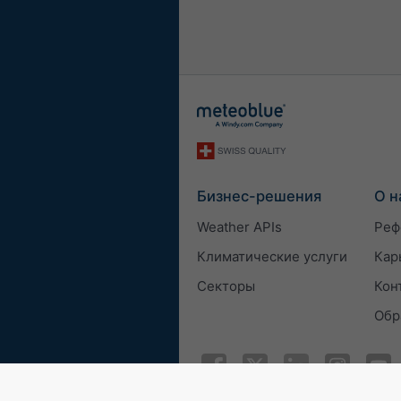
Бизнес-решения
О н
Weather APIs
Реф
Климатические услуги
Кар
Секторы
Кон
Обр