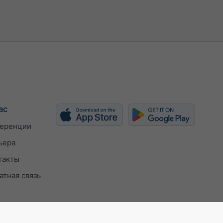
ас
еренции
ьера
такты
атная связь