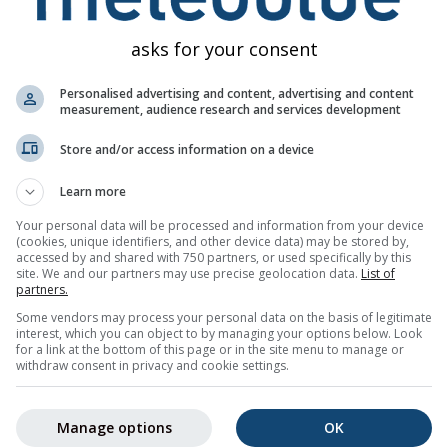
Ср
Чт
Пт
Сб
Вс
Пн
Вт
Ср
Чт
asks for your consent
Personalised advertising and content, advertising and content
measurement, audience research and services development
Store and/or access information on a device
75%
80%
95%
75%
70%
65%
60%
55%
50
Learn more
Your personal data will be processed and information from your device
(cookies, unique identifiers, and other device data) may be stored by,
зображение
accessed by and shared with 750 partners, or used specifically by this
site. We and our partners may use precise geolocation data.
List of
partners.
-дневную тенденцию погоды для
Токио (Токио, Япония)
с еж
Some vendors may process your personal data on the basis of legitimate
имальными и максимальными температурами, количеством 
interest, which you can object to by managing your options below. Look
for a link at the bottom of this page or in the site menu to manage or
withdraw consent in privacy and cookie settings.
етом на графике температуры. Чем сильнее колебания, те
прогноз. Жирная линия представляет наиболее вероятную
Manage options
OK