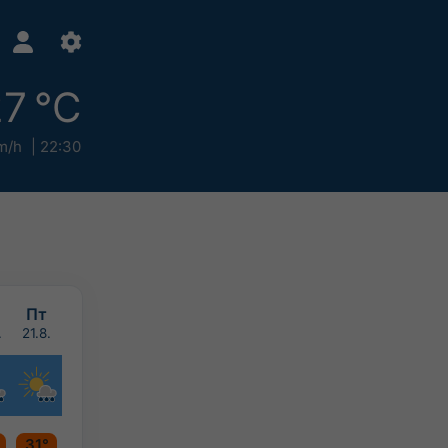
7 °C
m/h
22:30
Пт
.
21.8.
31°