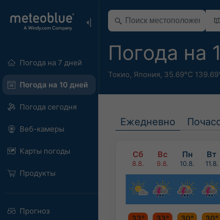
Погода на 
Погода на 7 дней
Токио
,
Япония
,
35.69°С 139.69
Погода на 10 дней
Погода сегодня
Ежедневно
Почас
Веб-камеры
Карты погоды
Сб
Вс
Пн
Вт
8.8.
9.8.
10.8.
11.8.
Продукты
Прогноз
33°
33°
30°
30°