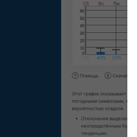
Сб
Вс
Пн
Вт
0%
40%
30%
55%
Помощь
Скачать и
Этот график показывает 14
погодными символами, мин
вероятностью осадков.
Отклонения выделены цв
неопределённым будет 
тенденцию.