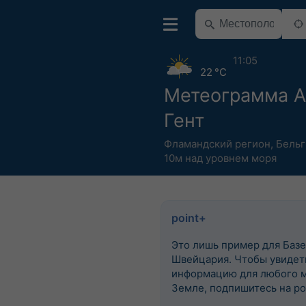
11:05
22 °C
Метеограмма 
Гент
Фламандский регион
,
Бельг
10м над уровнем моря
point+
Это лишь пример для Базе
Швейцария. Чтобы увидеть
информацию для любого м
Земле, подпишитесь на po