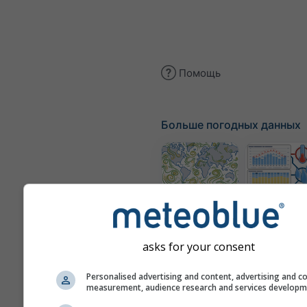
Помощь
Больше погодных данных
Карта ветра
Кли
(смоделир
asks for your consent
Personalised advertising and content, advertising and c
measurement, audience research and services develop