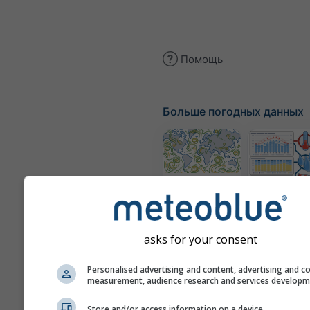
Помощь
Больше погодных данных
Карта ветра
Кли
(смоделир
asks for your consent
Personalised advertising and content, advertising and c
measurement, audience research and services develop
Сезонный
Store and/or access information on a device