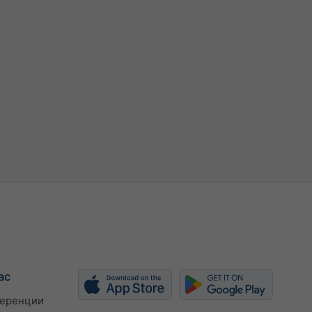
ас
еренции