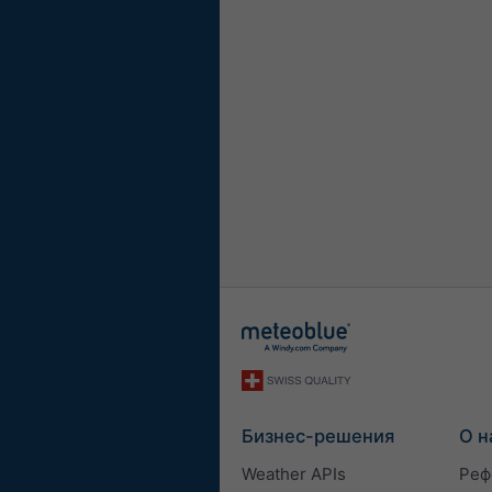
Бизнес-решения
О н
Weather APIs
Реф