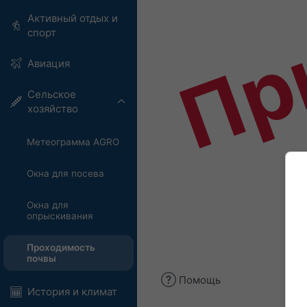
Пр
Активный отдых и
спорт
Авиация
Сельское
хозяйство
Метеограмма AGRO
Окна для посева
Окна для
опрыскивания
Проходимость
почвы
Помощь
История и климат