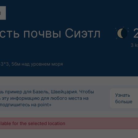
сть почвы Сиэтл
3 k
33°З,
56м над уровнем моря
шь пример для Базель, Швейцария. Чтобы
Узнать
 эту информацию для любого места на
больше
подпишитесь на point+
ilable for the selected location