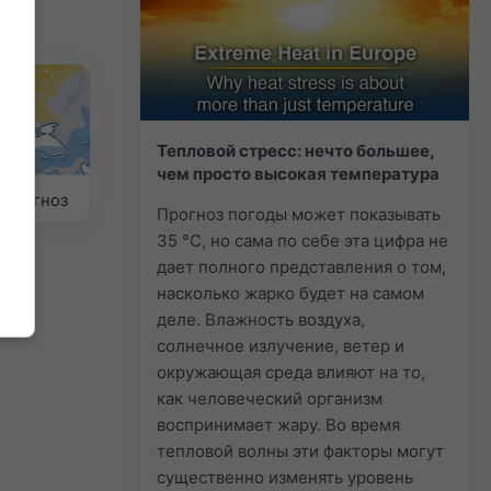
Тепловой стресс: нечто большее,
чем просто высокая температура
 прогноз
Прогноз погоды может показывать
35 °C, но сама по себе эта цифра не
дает полного представления о том,
насколько жарко будет на самом
деле. Влажность воздуха,
солнечное излучение, ветер и
окружающая среда влияют на то,
как человеческий организм
воспринимает жару. Во время
тепловой волны эти факторы могут
существенно изменять уровень