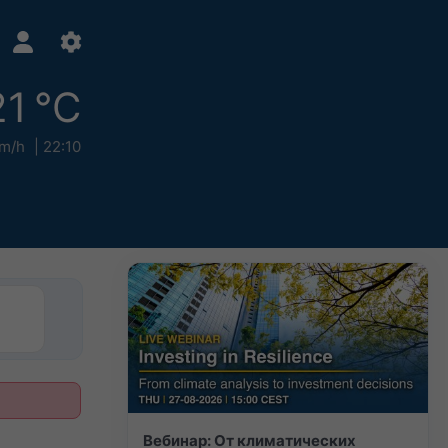
21 °C
m/h
22:10
Вебинар: От климатических