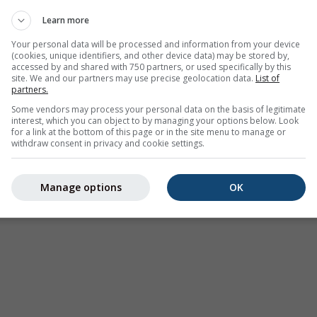
данных
Learn more
Your personal data will be processed and information from your device
(cookies, unique identifiers, and other device data) may be stored by,
accessed by and shared with 750 partners, or used specifically by this
site. We and our partners may use precise geolocation data.
List of
partners.
Some vendors may process your personal data on the basis of legitimate
interest, which you can object to by managing your options below. Look
Карты погоды
Веб-камеры
Сезонный
for a link at the bottom of this page or in the site menu to manage or
withdraw consent in privacy and cookie settings.
Manage options
OK