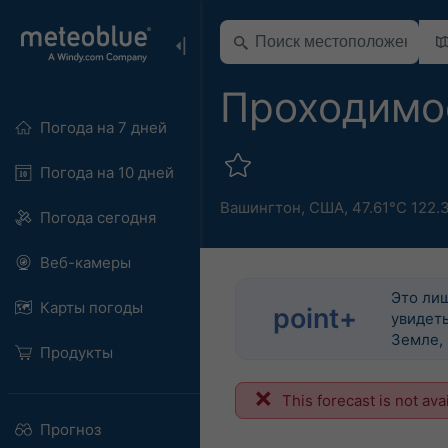
Проходимо
Погода на 7 дней
Погода на 10 дней
Вашингтон
,
США
,
47.61°С 122.
Погода сегодня
Веб-камеры
Это ли
Карты погоды
point+
увидеть
Земле, 
Продукты
This forecast is not ava
Прогноз