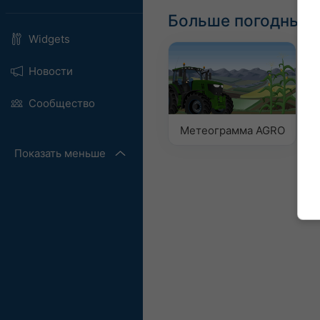
Больше погодных 
Widgets
Новости
Сообщество
Метеограмма AGRO
Показать меньше