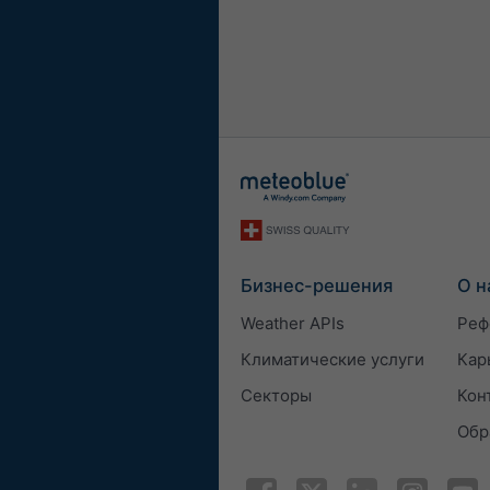
Бизнес-решения
О н
Weather APIs
Реф
Климатические услуги
Кар
Секторы
Кон
Обр