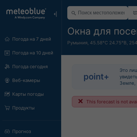
Окна для посе
Погода на 7 дней
Румыния
,
45.58°С 24.75°В,
254
Погода на 10 дней
Погода сегодня
Это ли
point+
увидеть
Веб-камеры
Земле, 
Карты погоды
This forecast is not ava
Продукты
Прогноз