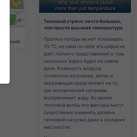
Тепловой стресс: нечто большее,
чем просто высокая температура
мат
Прогноз погоды может показывать
ованный)
35 °C, но сама по себе эта цифра не
дает полного представления о том,
насколько жарко будет на самом
деле. Влажность воздуха,
солнечное излучение, ветер и
окружающая среда влияют на то,
как человеческий организм
воспринимает жару. Во время
тепловой волны эти факторы могут
существенно изменять уровень
тепловой нагрузки даже в соседних
местностях.