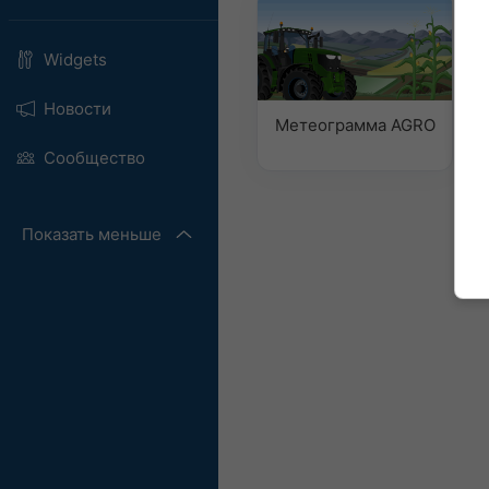
Widgets
Новости
Метеограмма AGRO
Сообщество
Показать меньше