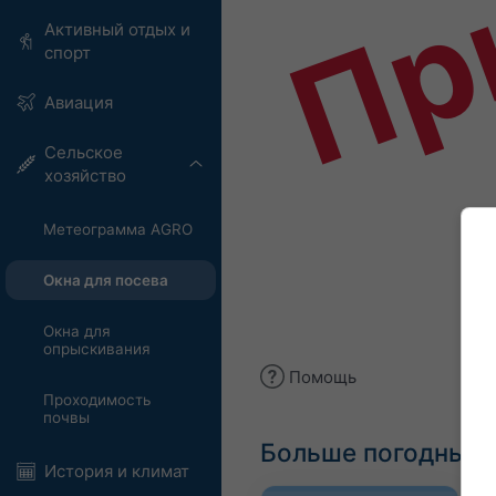
Пр
Активный отдых и
спорт
Авиация
Сельское
хозяйство
Метеограмма AGRO
Окна для посева
Окна для
опрыскивания
Помощь
Проходимость
почвы
Больше погодных 
История и климат