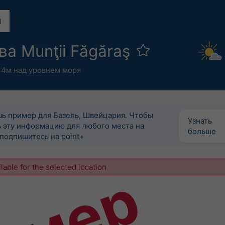
ва Munţii Făgăraş
4м над уровнем моря
шь пример для Базель, Швейцария. Чтобы
Узнать
 эту информацию для любого места на
больше
подпишитесь на point+
ilable for the selected location