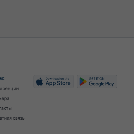
ас
еренции
ьера
такты
атная связь