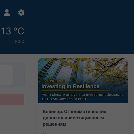
13 °C
8:00
Вебинар: От климатических
данных к инвестиционным
решениям