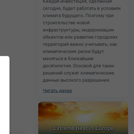
Каждая инвестиция, сделанная
сегодня, будет работать в условиях
климата будущего. Поэтому при
строительстве новой
инфраструктуры, модернизации
объектов или развитии городских
территорий важно учитывать, как
климатические риски будут
меняться в ближайшие
десятилетия. Основой для таких
решений служат климатические
данные высокого разрешения.
Читать далее