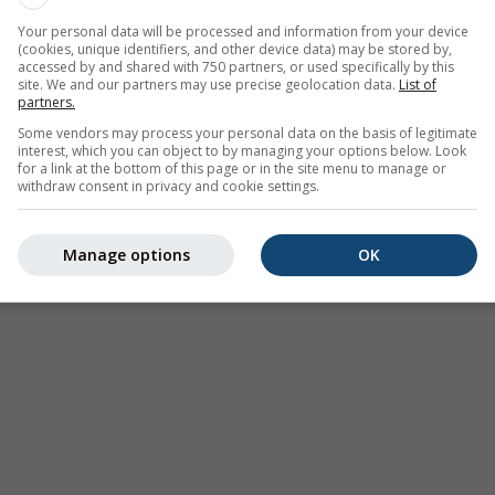
Your personal data will be processed and information from your device
(cookies, unique identifiers, and other device data) may be stored by,
accessed by and shared with 750 partners, or used specifically by this
site. We and our partners may use precise geolocation data.
List of
partners.
Термики
Сезонный прогноз
Кли
Some vendors may process your personal data on the basis of legitimate
(смоделир
interest, which you can object to by managing your options below. Look
for a link at the bottom of this page or in the site menu to manage or
withdraw consent in privacy and cookie settings.
Manage options
OK