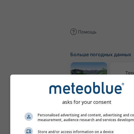
Помощь
Больше погодных данных
Тер
Метеограмма
AGRO
asks for your consent
Personalised advertising and content, advertising and c
Кл
measurement, audience research and services develop
(смодели
Store and/or access information on a device
Сезонный