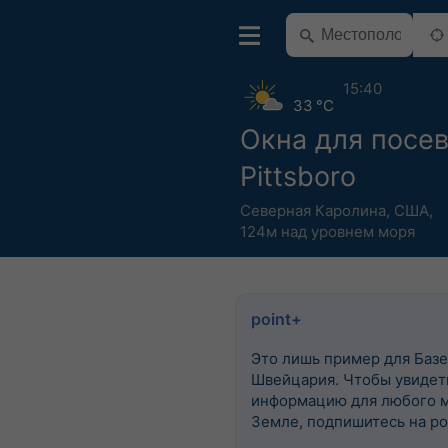
15:40
33 °C
Окна для посе
Pittsboro
Северная Каролина
,
США
,
124м над уровнем моря
point+
Это лишь пример для Базе
Швейцария. Чтобы увидеть
информацию для любого м
Земле, подпишитесь на po