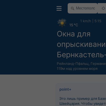
1 km/h
5:15
15 °C
Окна для
опрыскивани
Бернкастель
Рейнланд-Пфальц
,
Германи
119м над уровнем моря
point+
Это лишь пример для Базе
Швейцария. Чтобы увидеть