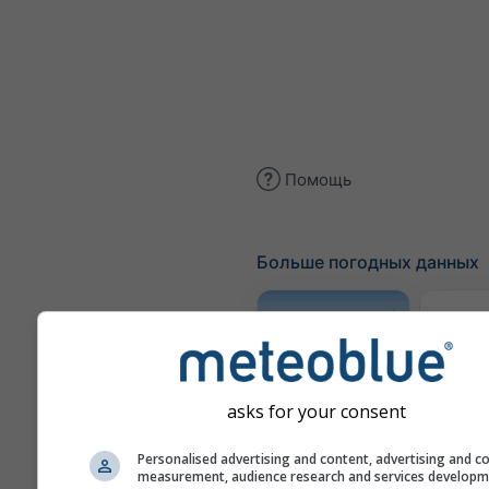
Помощь
Больше погодных данных
Трае
Метеограмма
asks for your consent
AGRO
Personalised advertising and content, advertising and c
measurement, audience research and services develop