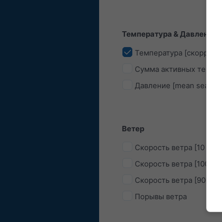
Температура & Давление
Температура [скоррект
Сумма активных темпер
Давление [mean sea lev
Ветер
Скорость ветра [10 m]
Скорость ветра [100 m]
Скорость ветра [900 hP
Порывы ветра