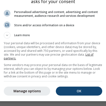
asks for your consent
Personalised advertising and content, advertising and content
measurement, audience research and services development
Осадки
ированная по высоте 2 м]
Количество осадков
Store and/or access information on a device
атур [2 m]
Относительная влажность [2 
Learn more
el]
Количество снегопада
Your personal data will be processed and information from your device
(cookies, unique identifiers, and other device data) may be stored by,
accessed by and shared with 750 partners, or used specifically by this
site. We and our partners may use precise geolocation data.
List of
partners.
Some vendors may process your personal data on the basis of legitimate
interest, which you can object to by managing your options below. Look
for a link at the bottom of this page or in the site menu to manage or
withdraw consent in privacy and cookie settings.
a]
Manage options
OK