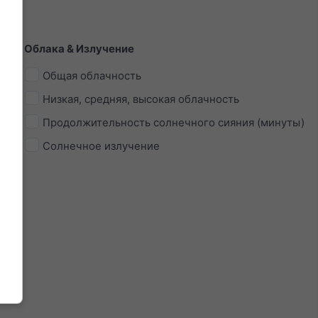
Облака & Излучение
Общая облачность
m]
Низкая, средняя, высокая облачность
Продолжительность солнечного сияния (минуты)
Солнечное излучение