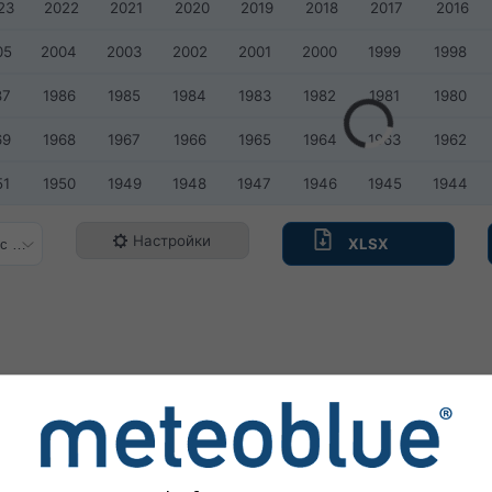
23
2022
2021
2020
2019
2018
2017
2016
05
2004
2003
2002
2001
2000
1999
1998
87
1986
1985
1984
1983
1982
1981
1980
69
1968
1967
1966
1965
1964
1963
1962
51
1950
1949
1948
1947
1946
1945
1944
Настройки