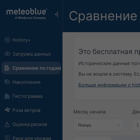
Сравнение 
history+
Это бесплатная п
Загрузка данных
Исторические данные пого
Сравнение по годам
Вы не вошли в систему. Е
Накопления
Больше информации о hist
Гистограмма
Роза ветров
Месяц начала​
Ден
Оценка рисков
Риск для урожая