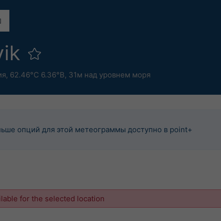
vik
ия
,
62.46°С 6.36°В,
31м над уровнем моря
ьше опций для этой метеограммы доступно в point+
ilable for the selected location