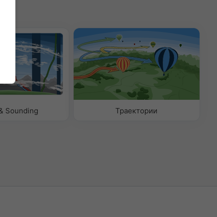
& Sounding
Траектории