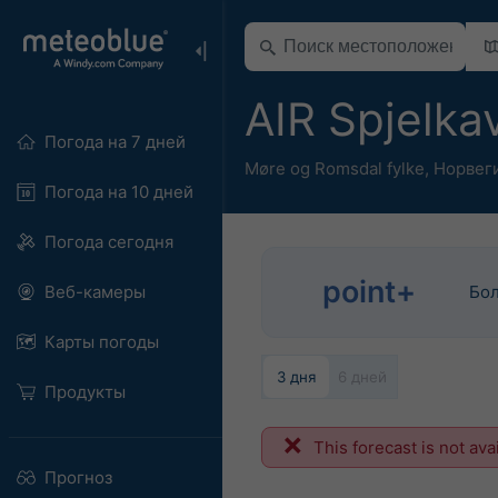
AIR Spjelka
Погода на 7 дней
Møre og Romsdal fylke
,
Норвег
Погода на 10 дней
Погода сегодня
point+
Веб-камеры
Бол
Карты погоды
3 дня
6 дней
Продукты
This forecast is not ava
Прогноз