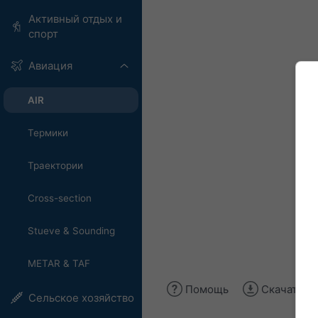
Активный отдых и
спорт
Авиация
AIR
Термики
Траектории
Cross-section
Stueve & Sounding
METAR & TAF
Помощь
Скачать и
Сельское хозяйство