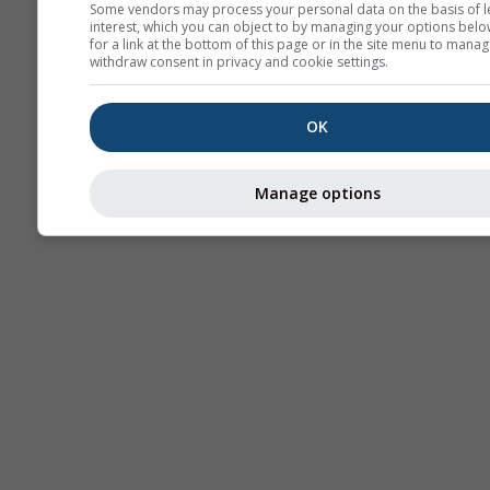
Some vendors may process your personal data on the basis of l
interest, which you can object to by managing your options belo
AIR
for a link at the bottom of this page or in the site menu to manag
withdraw consent in privacy and cookie settings.
OK
Manage options