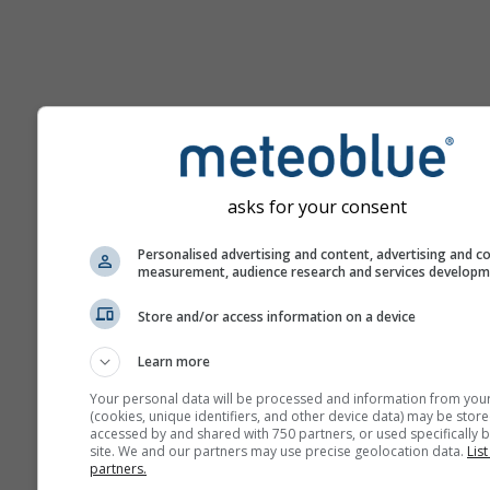
Помощь
asks for your consent
Больше погодных данных
Personalised advertising and content, advertising and c
measurement, audience research and services develop
Ast
Store and/or access information on a device
Se
Learn more
Метеограммы
Your personal data will be processed and information from you
(cookies, unique identifiers, and other device data) may be store
accessed by and shared with 750 partners, or used specifically b
Stu
site. We and our partners may use precise geolocation data.
List
Sou
partners.