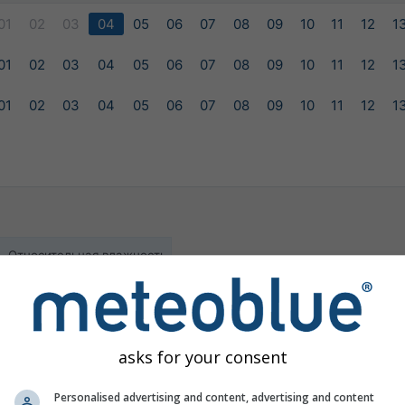
01
02
03
04
05
06
07
08
09
10
11
12
1
01
02
03
04
05
06
07
08
09
10
11
12
1
01
02
03
04
05
06
07
08
09
10
11
12
1
Относительная влажность
ilable for the selected location
asks for your consent
Personalised advertising and content, advertising and content