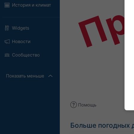
Пр
История и климат
Widgets
Новости
Сообщество
Показать меньше
Помощь
Больше погодных 