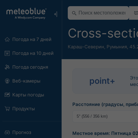
Cross-sect
Погода на 7 дней
Караш-Северин
,
Румыния
,
45.
Погода на 10 дней
Погода сегодня
Это
point+
Веб-камеры
мес
Карты погоды
Расстояние (градусы, приб
Продукты
Прогноз
Местное время: Пятница 02