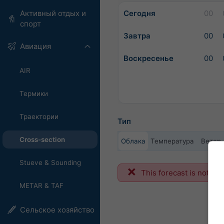
Сегодня
00
Активный отдых и
спорт
Завтра
00
Авиация
Воскресенье
00
AIR
Термики
Траектории
Тип
Cross-section
Облака
Температура
Ветер
Stueve & Sounding
This forecast is not ava
METAR & TAF
Сельское хозяйство