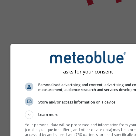
Помощь
asks for your consent
Personalised advertising and content, advertising and c
Больше погодных данных
measurement, audience research and services develop
Store and/or access information on a device
Ast
Se
Learn more
Your personal data will be processed and information from you
Метеограммы
(cookies, unique identifiers, and other device data) may be store
accessed by and shared with 750 partners, or used specifically b