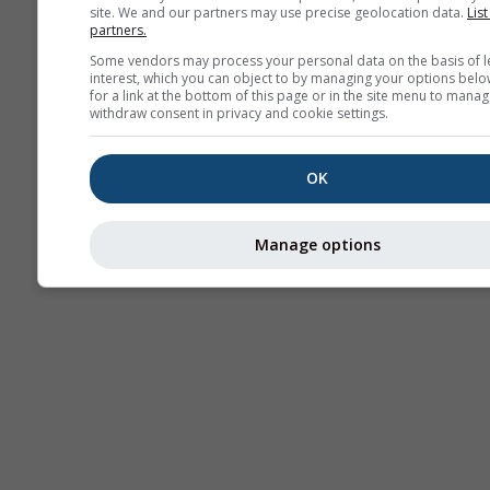
site. We and our partners may use precise geolocation data.
List
partners.
Stu
Sou
Some vendors may process your personal data on the basis of l
interest, which you can object to by managing your options belo
for a link at the bottom of this page or in the site menu to manag
AIR
withdraw consent in privacy and cookie settings.
OK
Manage options