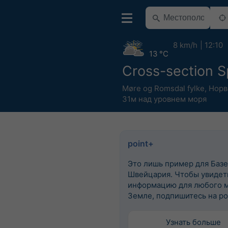
8 km/h
12:10
13 °C
Cross-section S
Møre og Romsdal fylke
,
Норв
31м над уровнем моря
point+
Это лишь пример для Базе
Швейцария. Чтобы увидеть
информацию для любого м
Земле, подпишитесь на po
Узнать больше