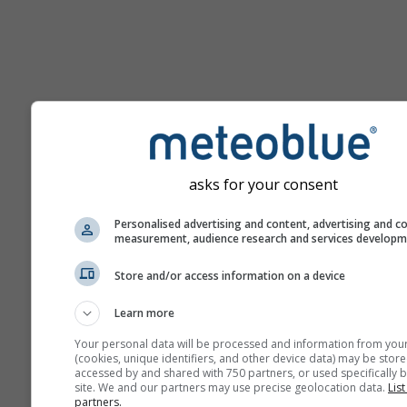
Помощь
asks for your consent
Больше погодных данных
Personalised advertising and content, advertising and c
measurement, audience research and services develop
Ast
Store and/or access information on a device
Se
Learn more
Метеограммы
Your personal data will be processed and information from you
(cookies, unique identifiers, and other device data) may be store
accessed by and shared with 750 partners, or used specifically b
site. We and our partners may use precise geolocation data.
List
Stu
partners.