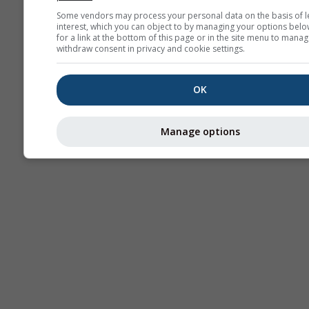
Sou
Some vendors may process your personal data on the basis of l
interest, which you can object to by managing your options belo
AIR
for a link at the bottom of this page or in the site menu to manag
withdraw consent in privacy and cookie settings.
OK
Manage options