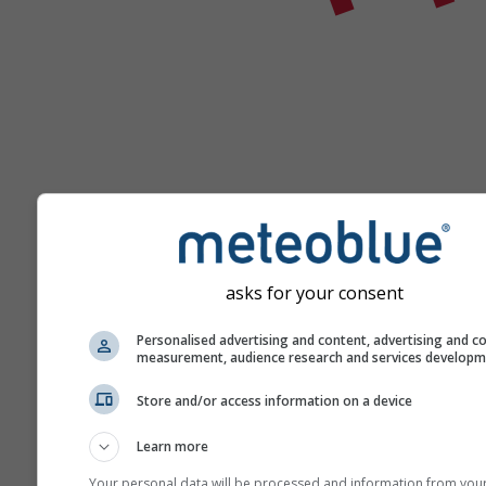
Помощь
asks for your consent
Personalised advertising and content, advertising and c
measurement, audience research and services develop
Больше погодных данных
Store and/or access information on a device
Learn more
Your personal data will be processed and information from you