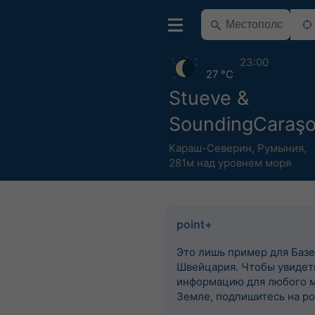
23:00
27 °C
Stueve &
SoundingCaraş
Караш-Северин
,
Румыния
,
281м над уровнем моря
point+
Это лишь пример для Базе
Швейцария. Чтобы увидеть
информацию для любого м
Земле, подпишитесь на po