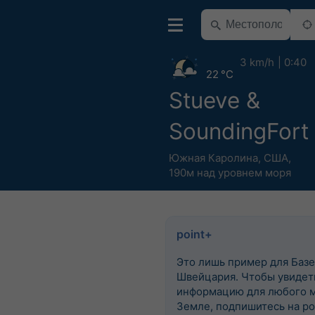
3 km/h
0:40
22 °C
Stueve &
SoundingFort 
Южная Каролина
,
США
,
190м над уровнем моря
point+
Это лишь пример для Базе
Швейцария. Чтобы увидеть
информацию для любого м
Земле, подпишитесь на po