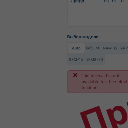
Среда
00
01
02
Выбор модели
Auto
GFS-40
NAM-12
ARP
GEM-15
NEMS-30
Пр
This forecast is not
available for the selec
location