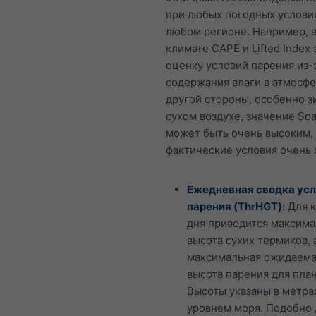
при любых погодных условия
любом регионе. Например, в
климате CAPE и Lifted Index
оценку условий парения из-
содержания влаги в атмосфе
другой стороны, особенно з
сухом воздухе, значение Soa
может быть очень высоким, 
фактические условия очень 
Ежедневная сводка ус
парения (ThrHGT):
Для 
дня приводится максима
высота сухих термиков, 
максимальная ожидаем
высота парения для пла
Высоты указаны в метра
уровнем моря. Подобно