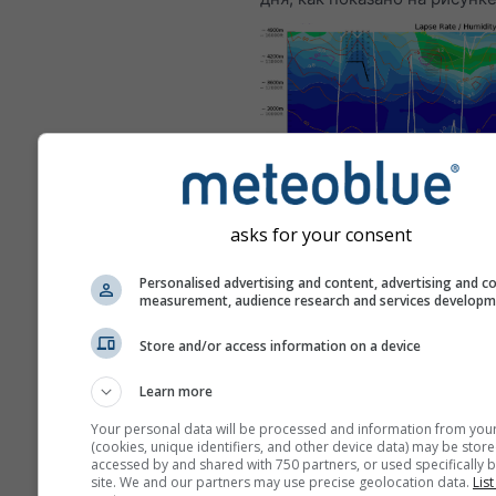
Это пример отличных услов
asks for your consent
парения, которые часто на
в Биттервассере (Намибия)
Personalised advertising and content, advertising and c
measurement, audience research and services develop
из лучших мест для парящих
мире. Такие условия никогда
Store and/or access information on a device
возникнут в большинстве ме
похожие паттерны, достиг
Learn more
меньших высот, можно найт
Your personal data will be processed and information from you
повсюду в хорошие дни.
(cookies, unique identifiers, and other device data) may be store
accessed by and shared with 750 partners, or used specifically b
site. We and our partners may use precise geolocation data.
List