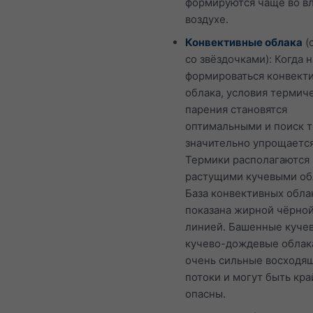
формируются чаще во в
воздухе.
Конвективные облака
(
со звёздочками): Когда 
формироваться конвект
облака, условия термич
парения становятся
оптимальными и поиск 
значительно упрощается
Термики располагаются
растущими кучевыми об
База конвективных обла
показана жирной чёрно
линией. Башенные куче
кучево-дождевые облак
очень сильные восходя
потоки и могут быть кр
опасны.