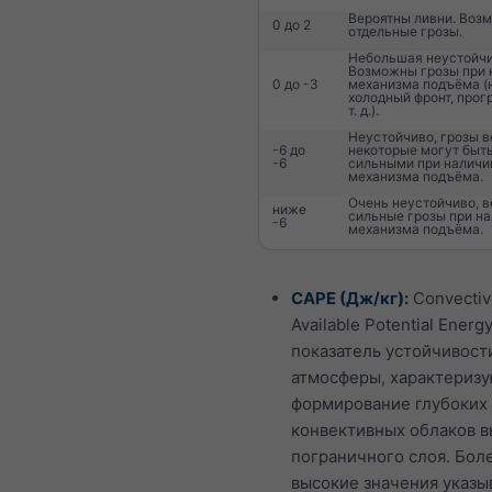
Вероятны ливни. Воз
0 до 2
отдельные грозы.
Небольшая неустойчи
Возможны грозы при 
0 до -3
механизма подъёма (
холодный фронт, прог
т. д.).
Неустойчиво, грозы в
-6 до
некоторые могут быт
-6
сильными при наличи
механизма подъёма.
Очень неустойчиво, 
ниже
сильные грозы при н
-6
механизма подъёма.
CAPE (Дж/кг):
Convectiv
Available Potential Energ
показатель устойчивост
атмосферы, характериз
формирование глубоких
конвективных облаков 
пограничного слоя. Бол
высокие значения указы