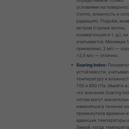
определяемой только
условиями на поверхнос
(тепло, влажность и со
радиация). Подъём, выз
ветром (горные волны,
конвергенция и т. д.), не
учитывается. Минимум 1
приемлемо, 2 м/с — хор
>2,5 м/с — отлично.
Soaring Index:
Показате
устойчивости, учитыва
температуру и влажнос
700 и 850 гПа. Имейте в 
что значения Soaring In
летом могут значительн
изменяться в течение к
промежутков времени и
адвекции температуры и
Зимой, когда температу