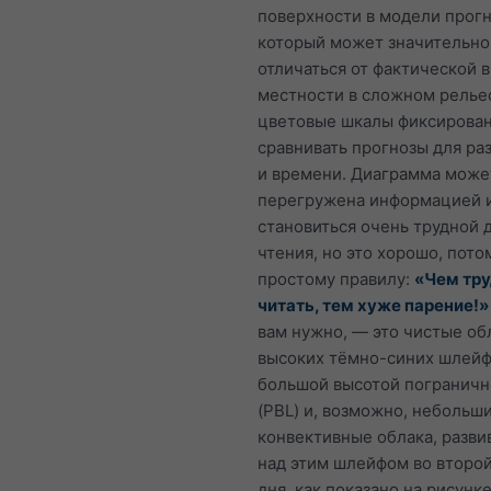
поверхности в модели прогн
который может значительно
отличаться от фактической 
местности в сложном релье
цветовые шкалы фиксирован
сравнивать прогнозы для ра
и времени. Диаграмма може
перегружена информацией 
становиться очень трудной 
чтения, но это хорошо, потом
простому правилу:
«Чем тр
читать, тем хуже парение!»
вам нужно, — это чистые об
высоких тёмно-синих шлейф
большой высотой пограничн
(PBL) и, возможно, небольш
конвективные облака, разв
над этим шлейфом во второ
дня, как показано на рисунк