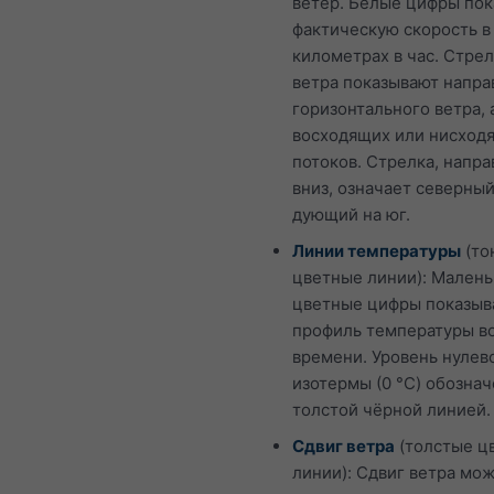
ветер. Белые цифры по
фактическую скорость в
километрах в час. Стре
ветра показывают напр
горизонтального ветра, 
восходящих или нисход
потоков. Стрелка, напр
вниз, означает северный
дующий на юг.
Линии температуры
(то
цветные линии): Мален
цветные цифры показыв
профиль температуры в
времени. Уровень нулев
изотермы (0 °C) обозна
толстой чёрной линией.
Сдвиг ветра
(толстые ц
линии): Сдвиг ветра мо