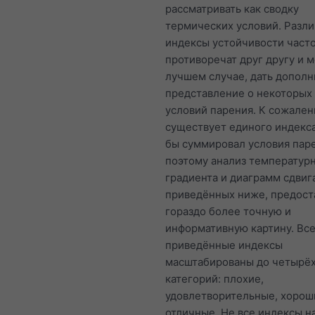
рассматривать как сводку
термических условий. Разл
индексы устойчивости част
противоречат друг другу и м
лучшем случае, дать допол
представление о некоторых
условий парения. К сожален
существует единого индекса
бы суммировал условия пар
поэтому анализ температур
градиента и диаграмм сдвига
приведённых ниже, предост
гораздо более точную и
информативную картину. Вс
приведённые индексы
масштабированы до четырё
категорий: плохие,
удовлетворительные, хорош
отличные. Не все индексы 