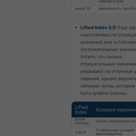
ливней и гроз
выше 30
вероятность гроз бо
Lifted Index (LI):
Ещё одн
неустойчивости (отриц
значения) или устойчив
(положительные значени
Учтите, что сильно
отрицательные значени
указывают на отличные 
парения, однако вероят
сильные грозы, которые
быть крайне опасны.
Lifted
Условия парени
Index
6 или
Очень стабильные ус
больше
Стабильные условия.
2 до 6
маловероятны.