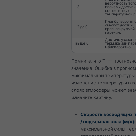
вероятность того
-3
планёры достигн
соответствующе
температурной р
Планёр, вероятно
сможет достичь
-2 до 0
прогнозируемой
парения.
Достичь указанн
выше 0
термика или пар
маловероятно.
Помните, что TI — прогнозн
значение. Ошибка в прогноз
максимальной температуры
изменение температуры в в
слоях атмосферы может зна
изменить картину.
Скорость восходящих 
/ подъёмная сила (м/с):
максимальной силы тер