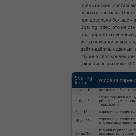
очень низкие, составля
влаги очень мала. Поэто
при довольно большом 
Soaring Index, это не оз
благоприятных условий 
из-за нехватки влаги. И
даёт надёжных данных, 
глубина слоя конвекции
заканчивается ниже 700
Soaring
Условия парен
Index
ниже -10
нет или слабые тер
сухие термики или 1
-10 до 5
облаков с умеренн
термиками
5 до 15
хорошие условия па
хорошие условия па
15 до 20
отдельными ливням
отличные условия п
20 до 30
повышается вероят