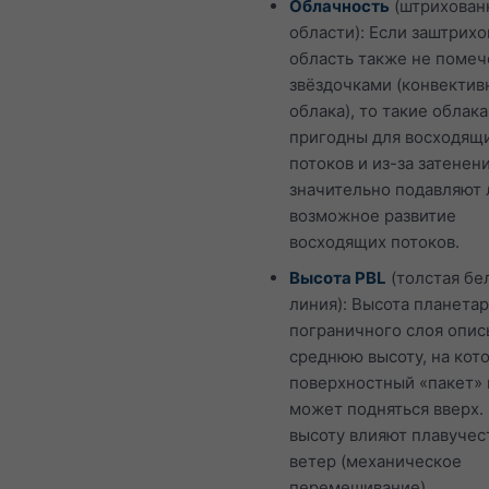
Облачность
(штрихован
области): Если заштрих
область также не помеч
звёздочками (конвекти
облака), то такие облака
пригодны для восходящ
потоков и из-за затенен
значительно подавляют
возможное развитие
восходящих потоков.
Высота PBL
(толстая бе
линия): Высота планета
пограничного слоя опис
среднюю высоту, на кот
поверхностный «пакет» 
может подняться вверх. 
высоту влияют плавучес
ветер (механическое
перемешивание).