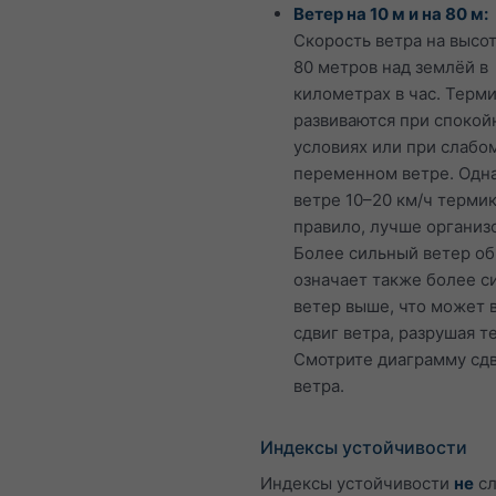
Ветер на 10 м и на 80 м:
Скорость ветра на высот
80 метров над землёй в
километрах в час. Терм
развиваются при спокой
условиях или при слабо
переменном ветре. Одн
ветре 10–20 км/ч термик
правило, лучше организ
Более сильный ветер о
означает также более с
ветер выше, что может 
сдвиг ветра, разрушая т
Смотрите диаграмму сд
ветра.
Индексы устойчивости
Индексы устойчивости
не
сл