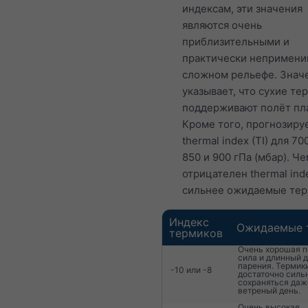
индексам, эти значения
являются очень
приблизительными и
практически непримени
сложном рельефе. Знач
указывает, что сухие те
поддерживают полёт пл
Кроме того, прогнозиру
thermal index (TI) для 700
850 и 900 гПа (мбар). Ч
отрицателен thermal ind
сильнее ожидаемые тер
Индекс
Ожидаемые 
термиков
Очень хорошая 
сила и длинный 
парения. Термик
-10 или -8
достаточно силь
сохраняться даж
ветреный день.
Очень высокая