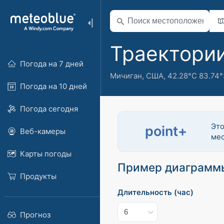
Траектори
Погода на 7 дней
Мичиган
,
США
,
42.28°С 83.74°
Погода на 10 дней
Погода сегодня
Это
point+
Веб-камеры
мес
Карты погоды
Пример диаграмм
Продукты
Длительность (час)
Прогноз