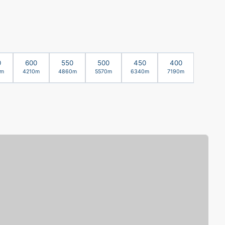
0
600
550
500
450
400
0m
4210m
4860m
5570m
6340m
7190m