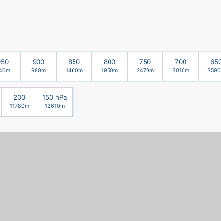
950
900
850
800
750
700
65
40m
990m
1460m
1950m
2470m
3010m
359
200
150 hPa
11780m
13610m