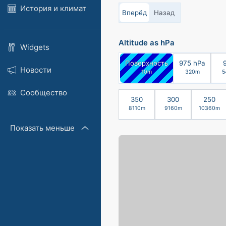
История и климат
Вперёд
Назад
Altitude as hPa
Widgets
Поверхность
975 hPa
Новости
10m
320m
5
Сообщество
350
300
250
8110m
9160m
10360m
Показать меньше