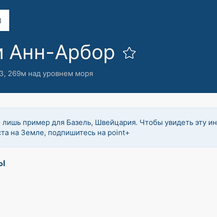
и Анн-Арбор
З,
269м над уровнем моря
 лишь пример для Базель, Швейцария. Чтобы увидеть эту 
та на Земле, подпишитесь на point+
ы