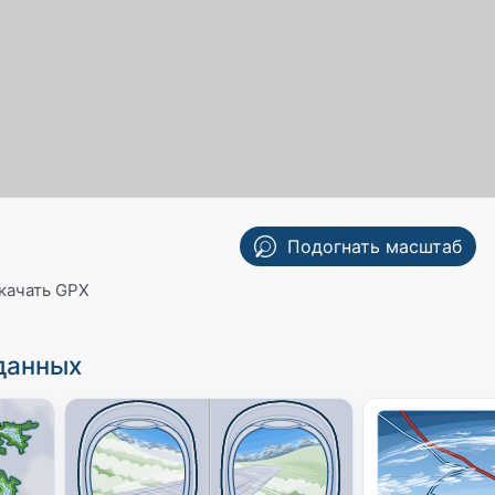
Подогнать масштаб
качать GPX
данных