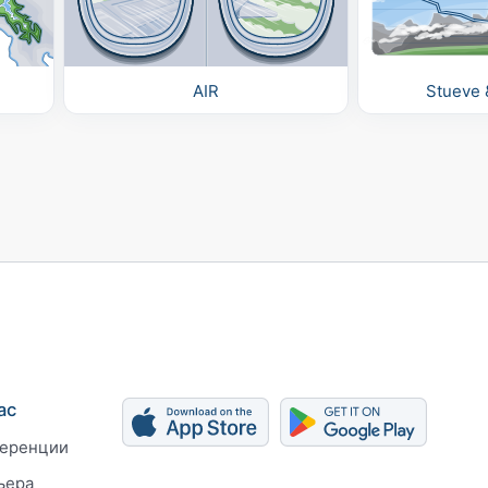
AIR
Stueve 
ас
еренции
ьера