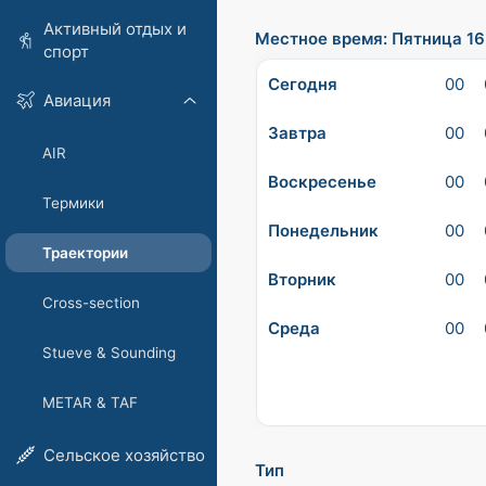
Активный отдых и
Местное время: Пятница 16
спорт
Сегодня
00
Авиация
Завтра
00
AIR
Воскресенье
00
Термики
Понедельник
00
Траектории
Вторник
00
Cross-section
Среда
00
Stueve & Sounding
METAR & TAF
Сельское хозяйство
Тип