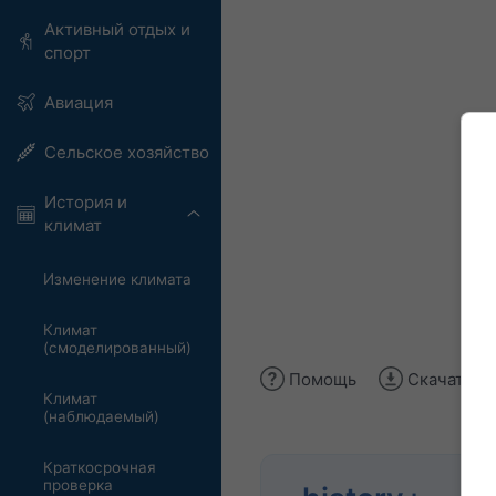
Активный отдых и
спорт
Авиация
Сельское хозяйство
История и
климат
Изменение климата
Климат
(смоделированный)
Помощь
Скачать и
Климат
(наблюдаемый)
Краткосрочная
проверка
Ана