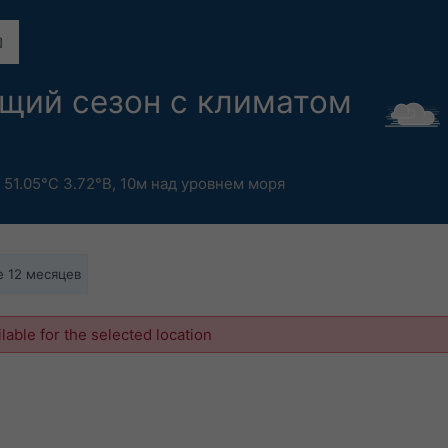
ущий сезон с климатом
,
51.05°С 3.72°В,
10м над уровнем моря
 12 месяцев
ilable for the selected location