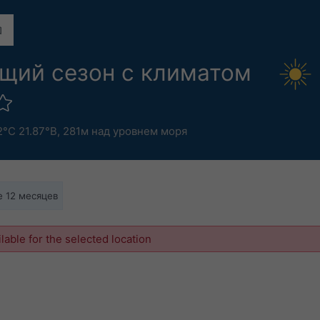
ущий сезон с климатом
2°С 21.87°В,
281м над уровнем моря
 12 месяцев
ilable for the selected location