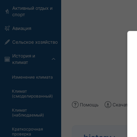
Активный отдых и
спорт
Авиация
Сельское хозяйство
История и
климат
Изменение климата
Климат
(смоделированный)
Помощь
Скачать и
Климат
(наблюдаемый)
Краткосрочная
проверка
Ана