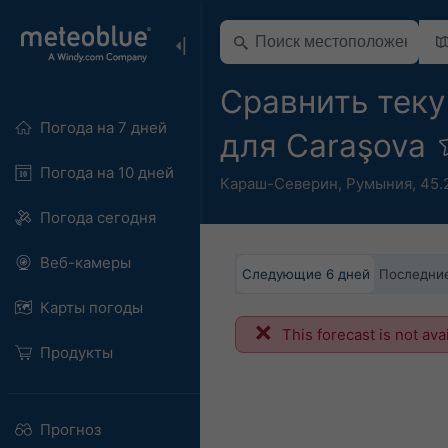
Сравнить тек
Погода на 7 дней
для Caraşova
Погода на 10 дней
Караш-Северин
,
Румыния
,
45.
Погода сегодня
Веб-камеры
Следующие 6 дней
Последние
Карты погоды
This forecast is not ava
Продукты
Прогноз