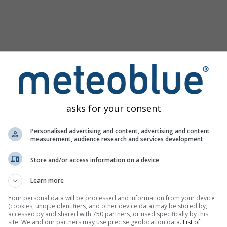
asks for your consent
Personalised advertising and content, advertising and content
measurement, audience research and services development
Store and/or access information on a device
зображение
Learn more
Your personal data will be processed and information from your device
(cookies, unique identifiers, and other device data) may be stored by,
accessed by and shared with 750 partners, or used specifically by this
site. We and our partners may use precise geolocation data.
List of
лизируйте архивные погодные данные
Try it for