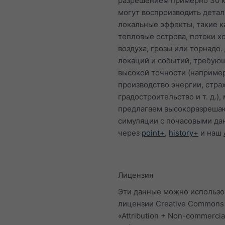
разрешением примерно 30 к
могут воспроизводить дета
локальные эффекты, такие к
тепловые острова, потоки х
воздуха, грозы или торнадо.
локаций и событий, требую
высокой точности (например
производство энергии, стра
градостроительство и т. д.),
предлагаем высокоразреш
симуляции с почасовыми д
через
point+
,
history+
и наш
Лицензия
Эти данные можно использо
лицензии Creative Commons
«Attribution + Non-commercia