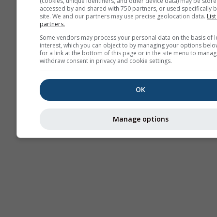
(cookies, unique identifiers, and other device data) may be store
accessed by and shared with 750 partners, or used specifically b
site. We and our partners may use precise geolocation data.
List
partners.
Some vendors may process your personal data on the basis of l
interest, which you can object to by managing your options belo
for a link at the bottom of this page or in the site menu to manag
withdraw consent in privacy and cookie settings.
OK
Manage options