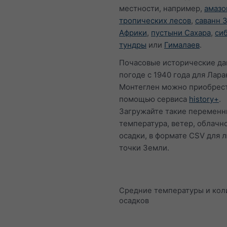
местности, например,
амазо
тропических лесов
,
саванн 
Африки
,
пустыни Сахара
,
си
тундры
или
Гималаев
.
Почасовые исторические да
погоде с 1940 года для Лара
Монтеглен можно приобрест
помощью сервиса
history+
.
Загружайте такие переменн
температура, ветер, облачн
осадки, в формате CSV для 
точки Земли.
Средние температуры и кол
осадков