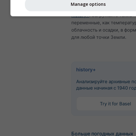
погоде с 1940 года для Бел
Manage options
приобрести с помощью серв
history+
. Загружайте такие
переменные, как температур
облачность и осадки, в фор
для любой точки Земли.
history+
Анализируйте архивные п
данные начиная с 1940 го
Try it for Basel
Больше погодных данных