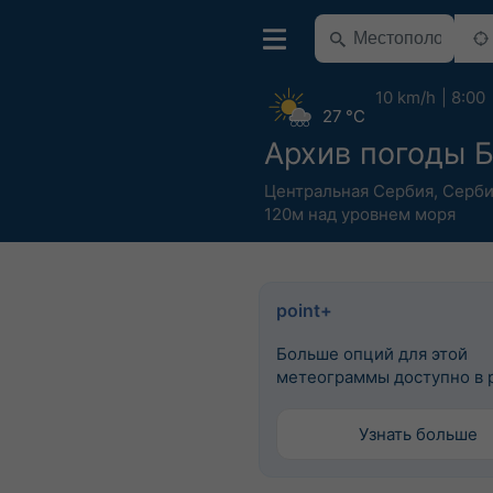
10 km/h
8:00
27 °C
Архив погоды 
Центральная Сербия
,
Серби
120м над уровнем моря
point+
Больше опций для этой
метеограммы доступно в p
Узнать больше