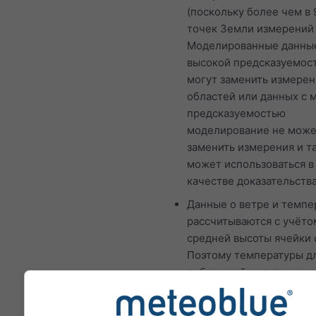
(поскольку более чем в 
точек Земли измерений 
Моделированные данны
высокой предсказуемос
могут заменить измерен
областей или данных с 
предсказуемостью
моделирование не мож
заменить измерения и т
может использоваться в
качестве доказательства
Данные о ветре и темпе
рассчитываются с учёто
средней высоты ячейки 
Поэтому температуры дл
побережий могут неско
отличаться от данных в 
месте, которое вы выбр