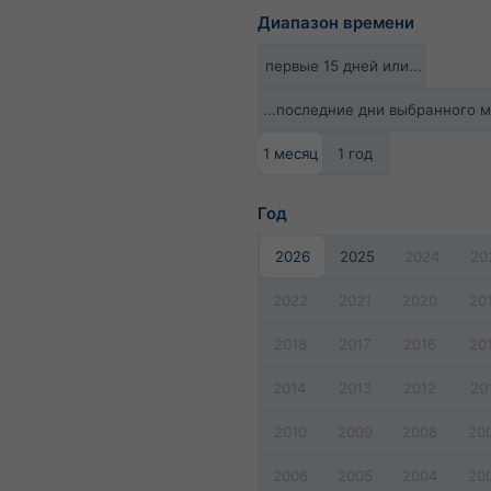
Диапазон времени
первые 15 дней или...
...последние дни выбранного 
1 месяц
1 год
Год
2026
2025
2024
20
2022
2021
2020
20
2018
2017
2016
20
2014
2013
2012
20
2010
2009
2008
20
2006
2005
2004
20