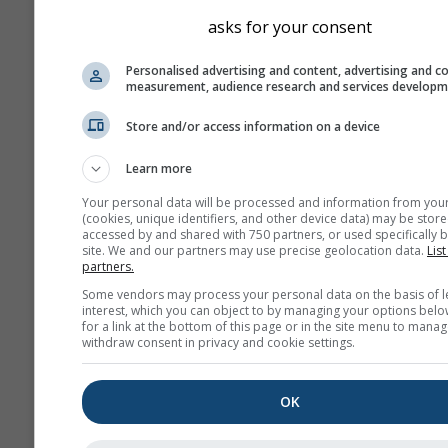
Высоту ячейки сетки м
asks for your consent
найти рядом с координа
Диаграмма "15 дней" по
Personalised advertising and content, advertising and c
measurement, audience research and services develop
почасовые данные. За о
месяц представлены су
Store and/or access information on a device
агрегированные минима
максимальные и средни
Learn more
значения. За период бол
Your personal data will be processed and information from you
месяцев приводятся ме
(cookies, unique identifiers, and other device data) may be store
агрегаты.
accessed by and shared with 750 partners, or used specifically b
site. We and our partners may use precise geolocation data.
List
partners.
Мы также предлагаем
необработанные данные
Some vendors may process your personal data on the basis of l
interest, which you can object to by managing your options belo
продажи. Пожалуйста,
for a link at the bottom of this page or in the site menu to manag
свяжитесь с нами для п
withdraw consent in privacy and cookie settings.
дополнительной инфор
(
support@meteoblue.co
OK
Почасовые исторические да