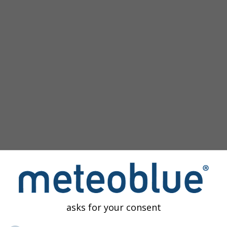
зображение
asks for your consent
редоставляет доступ к прошлым погодным моделированиям