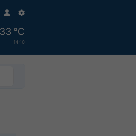
33 °C
14:10