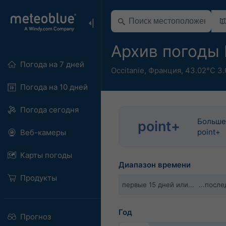
Архив погоды
Погода на 7 дней
Occitanie
,
Франция
,
43.02°С 3.
Погода на 10 дней
Погода сегодня
Больше
point+
point+
Веб-камеры
Карты погоды
Диапазон времени
Продукты
первые 15 дней или...
...посл
Год
Прогноз