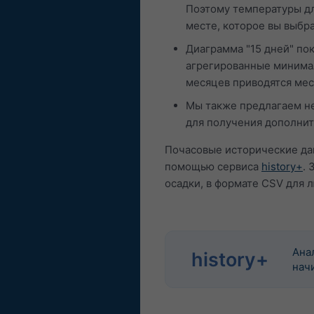
Поэтому температуры дл
месте, которое вы выбр
Диаграмма "15 дней" по
агрегированные минимал
месяцев приводятся мес
Мы также предлагаем не
для получения дополни
Почасовые исторические дан
помощью сервиса
history+
. 
осадки, в формате CSV для 
Ана
history+
начи