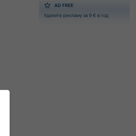
AD FREE
Удалите рекламу за 9 € в год
 для