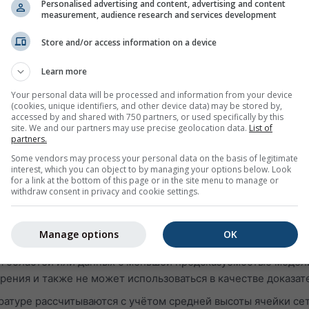
ожете посмотреть информацию о погоде за вчера или погод
Personalised advertising and content, advertising and content
measurement, audience research and services development
граммы архива погоды разделены на 3 графика:
тносительную влажность с часовым шагом
Store and/or access information on a device
и ясное небо (светло-голубой фон). Чем темнее серый фон,
Learn more
ов
Your personal data will be processed and information from your device
етра (в градусах: 0° = север, 90° = восток, 180° = юг и 270° 
(cookies, unique identifiers, and other device data) may be stored by,
accessed by and shared with 750 partners, or used specifically by this
 истории зелёная линия показывает скорость ветра, а роза
site. We and our partners may use precise geolocation data.
List of
partners.
Some vendors may process your personal data on the basis of legitimate
щее:
interest, which you can object to by managing your options below. Look
for a link at the bottom of this page or in the site menu to manage or
т данные моделирования, а не измеренные данные, для вы
withdraw consent in privacy and cookie settings.
 с измерениями метеостанций (поскольку более чем в 99 %
Manage options
OK
 Моделированные данные с высокой предсказуемостью могу
я областей или данных с меньшей предсказуемостью моде
рения и также не может использоваться в качестве доказат
ратуре рассчитываются с учётом средней высоты ячейки сет