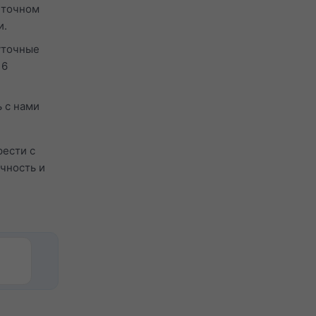
 точном
и.
уточные
 6
 с нами
рести с
ачность и