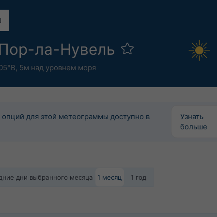
 Пор-ла-Нувель
05°В,
5м над уровнем моря
 опций для этой метеограммы доступно в
Узнать
больше
едние дни выбранного месяца
1 месяц
1 год