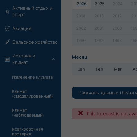
2026
2025
2024
20
Активный отдых и
спорт
2014
2013
2012
20
Авиация
2002
2001
2000
19
1990
1989
1988
19
Сельское хозяйство
История и
Месяц
климат
Jan
Feb
Mar
A
Изменение климата
Климат
Скачать данные (histor
(смоделированный)
Климат
This forecast is not ava
(наблюдаемый)
Краткосрочная
проверка