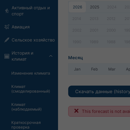
2026
2025
2024
20
Активный отдых и
спорт
2014
2013
2012
20
Авиация
2002
2001
2000
19
Сельское хозяйство
1990
1989
1988
19
История и
Месяц
климат
Jan
Feb
Mar
A
Изменение климата
Климат
Скачать данные (histor
(смоделированный)
Климат
(наблюдаемый)
This forecast is not ava
Краткосрочная
проверка