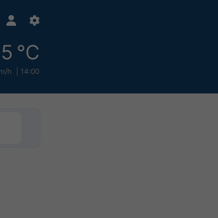
15 °C
m/h
14:00