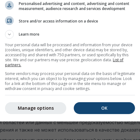
Personalised advertising and content, advertising and content
ожете посмотреть информацию о погоде за вчера или погод
measurement, audience research and services development
граммы архива погоды разделены на 3 графика:
Store and/or access information on a device
тносительную влажность с часовым шагом
и ясное небо (светло-голубой фон). Чем темнее серый фон,
Learn more
ов
Your personal data will be processed and information from your device
(cookies, unique identifiers, and other device data) may be stored by,
етра (в градусах: 0° = север, 90° = восток, 180° = юг и 270° 
accessed by and shared with 750 partners, or used specifically by this
 истории зелёная линия показывает скорость ветра, а роза
site. We and our partners may use precise geolocation data.
List of
partners.
Some vendors may process your personal data on the basis of legitimate
щее:
interest, which you can object to by managing your options below. Look
for a link at the bottom of this page or in the site menu to manage or
withdraw consent in privacy and cookie settings.
т данные моделирования, а не измеренные данные, для вы
 с измерениями метеостанций (поскольку более чем в 99 %
Manage options
OK
 Моделированные данные с высокой предсказуемостью могу
я областей или данных с меньшей предсказуемостью моде
рения и также не может использоваться в качестве доказат