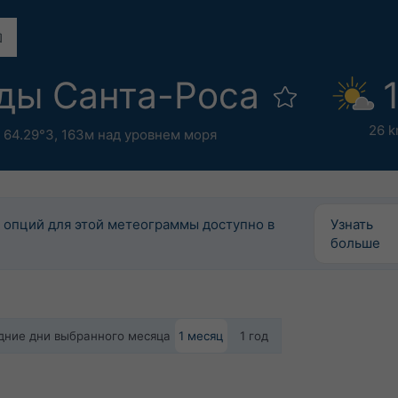
оды Санта-Роса
26 k
 64.29°З,
163м над уровнем моря
 опций для этой метеограммы доступно в
Узнать
больше
едние дни выбранного месяца
1 месяц
1 год