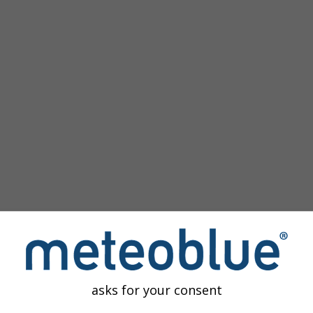
зображение
asks for your consent
редоставляет доступ к прошлым погодным моделированиям