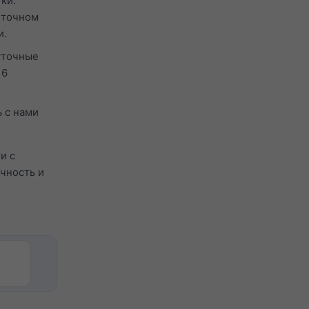
ки.
 точном
и.
уточные
 6
 с нами
и с
ачность и