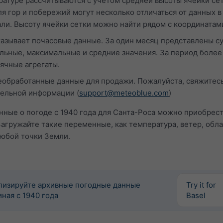
ратуре рассчитываются с учётом средней высоты ячейки сет
я гор и побережий могут несколько отличаться от данных в
али. Высоту ячейки сетки можно найти рядом с координатам
казывает почасовые данные. За один месяц представлены с
ьные, максимальные и средние значения. За период более
ячные агрегаты.
обработанные данные для продажи. Пожалуйста, свяжитесь
тельной информации (
support@meteoblue.com
)
ные о погоде с 1940 года для Санта-Роса можно приобрест
Загружайте такие переменные, как температура, ветер, обл
любой точки Земли.
лизируйте архивные погодные данные
Try it for
ная с 1940 года
Basel