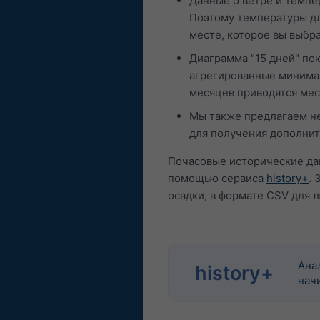
Данные о ветре и темпе
Поэтому температуры дл
месте, которое вы выбр
Диаграмма "15 дней" по
агрегированные минимал
месяцев приводятся мес
Мы также предлагаем не
для получения дополни
Почасовые исторические дан
помощью сервиса
history+
. 
осадки, в формате CSV для 
Ана
history+
начи