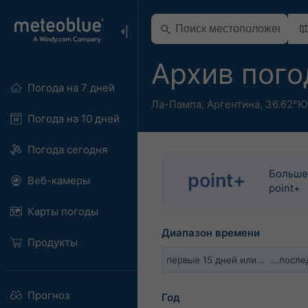
Архив пог
Погода на 7 дней
Ла-Пампа
,
Аргентина
,
36.62°Ю
Погода на 10 дней
Погода сегодня
Больше
point+
Веб-камеры
point+
Карты погоды
Диапазон времени
Продукты
первые 15 дней или...
...посл
Прогноз
Год