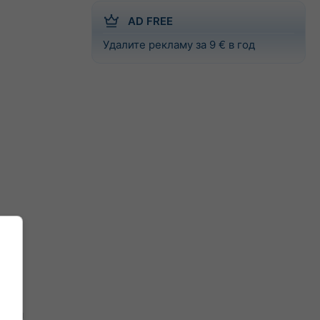
AD FREE
Удалите рекламу за 9 € в год
 для