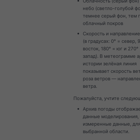
Облачность (серый фон)
небо (светло-голубой фо
темнее серый фон, тем 
облачный покров
Скорость и направление
(в градусах: 0° = север, 
восток, 180° = юг и 270°
запад). В метеограмме 
истории зелёная линия
показывает скорость вет
роза ветров — направле
ветра.
Пожалуйста, учтите следую
Архив погоды отобража
данные моделирования, 
измеренные данные, дл
выбранной области.