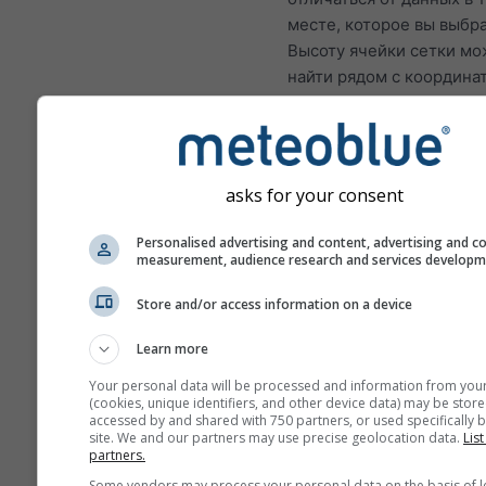
месте, которое вы выбр
Высоту ячейки сетки м
найти рядом с координа
Диаграмма "15 дней" по
почасовые данные. За о
месяц представлены су
агрегированные минима
asks for your consent
максимальные и средни
значения. За период бол
Personalised advertising and content, advertising and c
measurement, audience research and services develop
месяцев приводятся ме
агрегаты.
Store and/or access information on a device
Мы также предлагаем
Learn more
необработанные данные
продажи. Пожалуйста,
Your personal data will be processed and information from you
(cookies, unique identifiers, and other device data) may be store
свяжитесь с нами для п
accessed by and shared with 750 partners, or used specifically b
дополнительной инфор
site. We and our partners may use precise geolocation data.
List
partners.
(
support@meteoblue.co
Some vendors may process your personal data on the basis of l