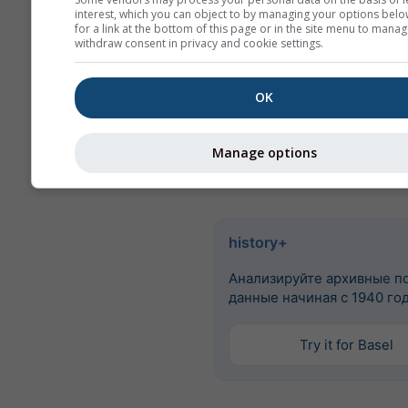
Почасовые исторические да
interest, which you can object to by managing your options belo
for a link at the bottom of this page or in the site menu to manag
погоде с 1940 года для Там
withdraw consent in privacy and cookie settings.
можно приобрести с помощ
сервиса
history+
. Загружайт
OK
переменные, как температур
облачность и осадки, в фор
для любой точки Земли.
Manage options
history+
Анализируйте архивные п
данные начиная с 1940 го
Try it for Basel