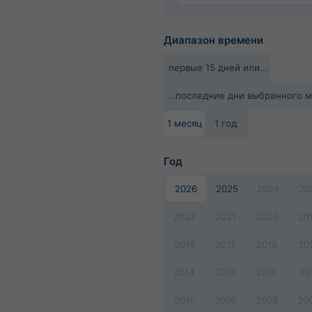
Диапазон времени
первые 15 дней или...
...последние дни выбранного 
1 месяц
1 год
Год
2026
2025
2024
20
2022
2021
2020
20
2018
2017
2016
20
2014
2013
2012
20
2010
2009
2008
20