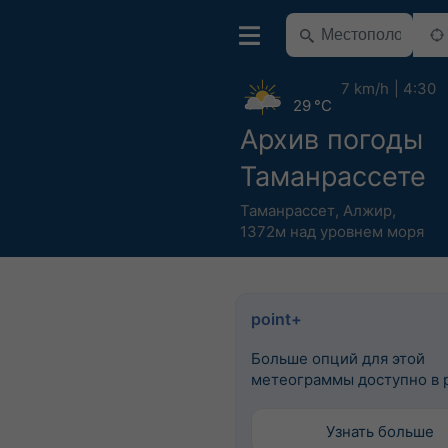
7 km/h
4:30
29 °C
Архив погоды
Таманрассете
Таманрассет
,
Алжир
,
1372м над уровнем моря
point+
Больше опций для этой
метеограммы доступно в p
Узнать больше