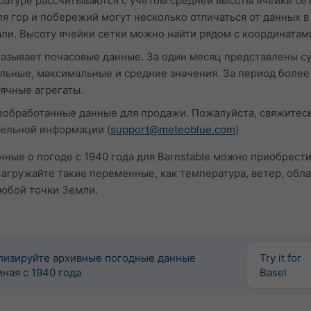
ратуре рассчитываются с учётом средней высоты ячейки сет
я гор и побережий могут несколько отличаться от данных в
али. Высоту ячейки сетки можно найти рядом с координатам
казывает почасовые данные. За один месяц представлены с
ьные, максимальные и средние значения. За период более
ячные агрегаты.
обработанные данные для продажи. Пожалуйста, свяжитесь
тельной информации (
support@meteoblue.com
)
ные о погоде с 1940 года для Barnstable можно приобрести
Загружайте такие переменные, как температура, ветер, обл
любой точки Земли.
лизируйте архивные погодные данные
Try it for
ная с 1940 года
Basel