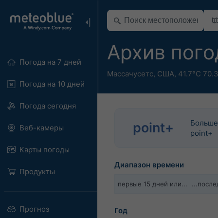
Архив пого
Погода на 7 дней
Массачусетс
,
США
,
41.7°С 70.
Погода на 10 дней
Погода сегодня
Больше
point+
Веб-камеры
point+
Карты погоды
Диапазон времени
Продукты
первые 15 дней или...
...посл
Прогноз
Год