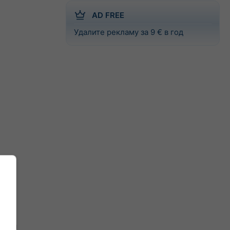
AD FREE
Удалите рекламу за 9 € в год
 для