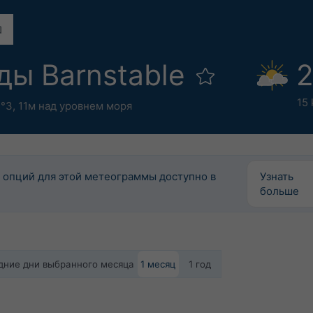
ды Barnstable
2
15
3°З,
11м над уровнем моря
 опций для этой метеограммы доступно в
Узнать
больше
едние дни выбранного месяца
1 месяц
1 год