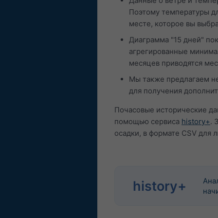
Данные о ветре и темпе
Поэтому температуры дл
месте, которое вы выбр
Диаграмма "15 дней" по
агрегированные минимал
месяцев приводятся мес
Мы также предлагаем не
для получения дополни
Почасовые исторические дан
помощью сервиса
history+
. 
осадки, в формате CSV для 
Ана
history+
начи