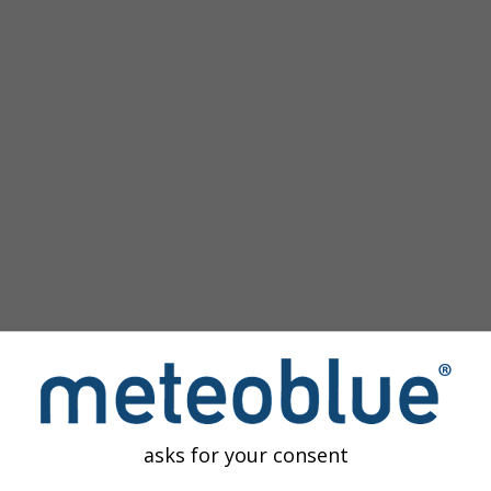
зображение
asks for your consent
редоставляет доступ к прошлым погодным моделированиям