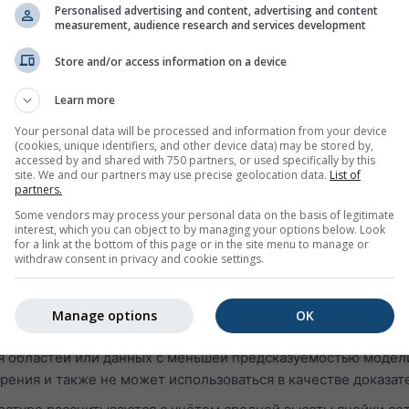
Personalised advertising and content, advertising and content
ожете посмотреть информацию о погоде за вчера или погод
measurement, audience research and services development
граммы архива погоды разделены на 3 графика:
Store and/or access information on a device
тносительную влажность с часовым шагом
и ясное небо (светло-голубой фон). Чем темнее серый фон,
Learn more
ов
Your personal data will be processed and information from your device
(cookies, unique identifiers, and other device data) may be stored by,
етра (в градусах: 0° = север, 90° = восток, 180° = юг и 270° 
accessed by and shared with 750 partners, or used specifically by this
 истории зелёная линия показывает скорость ветра, а роза
site. We and our partners may use precise geolocation data.
List of
partners.
Some vendors may process your personal data on the basis of legitimate
щее:
interest, which you can object to by managing your options below. Look
for a link at the bottom of this page or in the site menu to manage or
withdraw consent in privacy and cookie settings.
т данные моделирования, а не измеренные данные, для вы
 с измерениями метеостанций (поскольку более чем в 99 %
Manage options
OK
 Моделированные данные с высокой предсказуемостью могу
я областей или данных с меньшей предсказуемостью моде
рения и также не может использоваться в качестве доказат