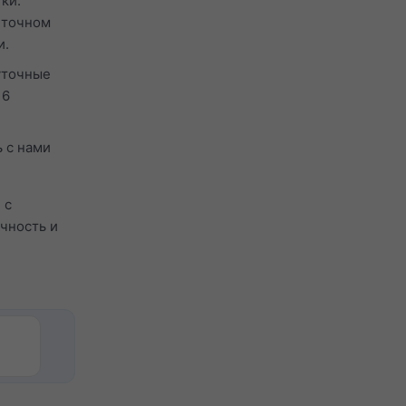
ки.
 точном
и.
уточные
 6
 с нами
 с
ачность и