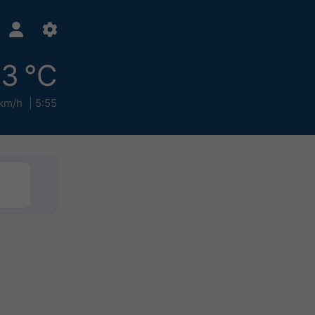
3 °C
 km/h
5:55