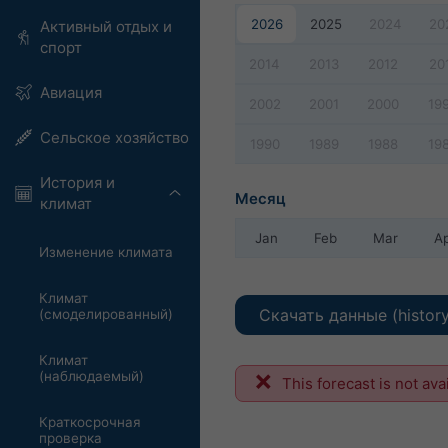
2026
2025
2024
20
Активный отдых и
спорт
2014
2013
2012
20
Авиация
2002
2001
2000
19
Сельское хозяйство
1990
1989
1988
19
История и
Месяц
климат
Jan
Feb
Mar
A
Изменение климата
Климат
Скачать данные (histor
(смоделированный)
Климат
(наблюдаемый)
This forecast is not ava
Краткосрочная
проверка