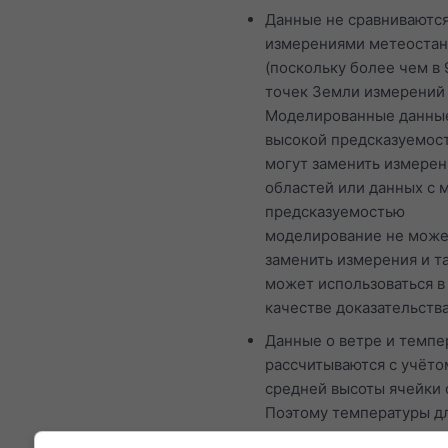
Данные не сравниваются
измерениями метеоста
(поскольку более чем в 
точек Земли измерений 
Моделированные данны
высокой предсказуемос
могут заменить измерен
областей или данных с 
предсказуемостью
моделирование не мож
заменить измерения и т
может использоваться в
качестве доказательства
Данные о ветре и темпе
рассчитываются с учёто
средней высоты ячейки 
Поэтому температуры дл
побережий могут неско