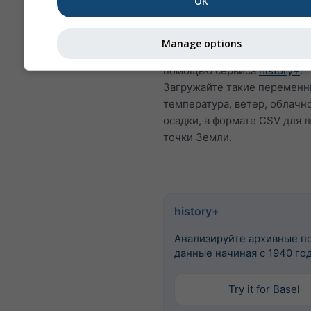
OK
Почасовые исторические да
погоде с 1940 года для Serr
Manage options
do Jordão можно приобрести
помощью сервиса
history+
.
Загружайте такие переменн
температура, ветер, облачн
осадки, в формате CSV для 
точки Земли.
history+
Анализируйте архивные п
данные начиная с 1940 го
Try it for Basel