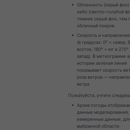
Облачность (серый фон)
небо (светло-голубой фо
темнее серый фон, тем 
облачный покров
Скорость и направление
(в градусах: 0° = север, 
восток, 180° = юг и 270°
запад). В метеограмме 
истории зелёная линия
показывает скорость вет
роза ветров — направле
ветра.
Пожалуйста, учтите следую
Архив погоды отобража
данные моделирования, 
измеренные данные, дл
выбранной области.