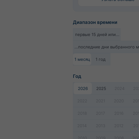
Диапазон времени
первые 15 дней или...
...последние дни выбранного 
1 месяц
1 год
Год
2026
2025
2024
20
2022
2021
2020
20
2018
2017
2016
20
2014
2013
2012
20
2010
2009
2008
20