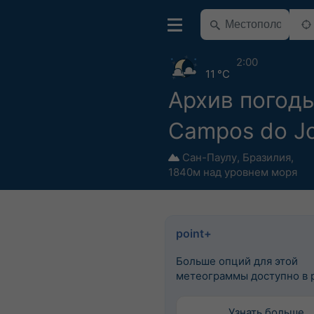
2:00
11 °C
Архив погоды
Campos do J
Сан-Паулу
,
Бразилия
,
1840м над уровнем моря
point+
Больше опций для этой
метеограммы доступно в p
Узнать больше