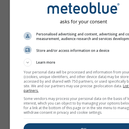
отличаться от данных в 
месте, которое вы выбр
Высоту ячейки сетки м
asks for your consent
найти рядом с координа
Диаграмма "15 дней" по
Personalised advertising and content, advertising and c
measurement, audience research and services develop
почасовые данные. За о
месяц представлены су
Store and/or access information on a device
агрегированные минима
максимальные и средни
Learn more
значения. За период бол
Your personal data will be processed and information from you
месяцев приводятся ме
(cookies, unique identifiers, and other device data) may be store
accessed by and shared with 750 partners, or used specifically b
агрегаты.
site. We and our partners may use precise geolocation data.
List
partners.
Мы также предлагаем
необработанные данные
Some vendors may process your personal data on the basis of l
interest, which you can object to by managing your options belo
продажи. Пожалуйста,
for a link at the bottom of this page or in the site menu to manag
свяжитесь с нами для п
withdraw consent in privacy and cookie settings.
дополнительной инфор
(
support@meteoblue.co