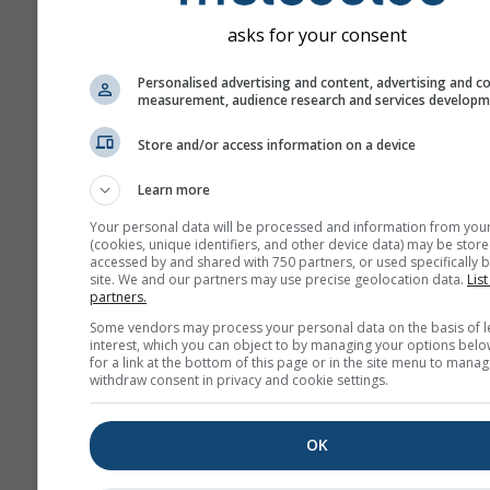
нефти и газа. Большая часть
asks for your consent
азота в городах поступает и
выхлопных газов автотрансп
Personalised advertising and content, advertising and c
Диоксид азота является ва
measurement, audience research and services develop
загрязнителем воздуха, поск
способствует образованию о
Store and/or access information on a device
который может значительно 
Learn more
здоровье человека.
Your personal data will be processed and information from you
NO₂ вызывает воспален
(cookies, unique identifiers, and other device data) may be store
слизистой оболочки лёг
accessed by and shared with 750 partners, or used specifically b
site. We and our partners may use precise geolocation data.
List
может снижать иммунит
partners.
лёгочным инфекциям
Some vendors may process your personal data on the basis of l
interest, which you can object to by managing your options belo
NO₂ вызывает такие про
for a link at the bottom of this page or in the site menu to manag
как свистящее дыхание,
withdraw consent in privacy and cookie settings.
простуды, грипп и бронх
OK
Для Европы meteogram загр
воздуха содержит четвёртую