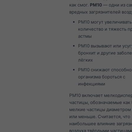
как смог.
PM10
— одни из с
вредных загрязнителей возд
PM10 могут увеличивать
количество и тяжесть п
астмы
PM10 вызывают или усу
бронхит и другие забол
лёгких
PM10 снижают способно
организма бороться с
инфекциями
PM10 включает мелкодиспе
частицы, обозначаемые как 
мелкие частицы диаметром 
или меньше. Считается, что
наибольшее влияние загряз
воздуха твёрдыми частицам