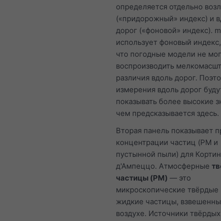
определяется отдельно возл
(«придорожный» индекс) и в
дорог («фоновой» индекс). m
использует фоновый индекс,
что погодные модели не мо
воспроизводить мелкомасш
различия вдоль дорог. Поэт
измерения вдоль дорог буду
показывать более высокие з
чем предсказывается здесь.
Вторая панель показывает п
концентрации частиц (PM и
пустынной пыли) для Кортин
д'Ампеццо. Атмосферные
тв
частицы (PM)
— это
микроскопические твёрдые
жидкие частицы, взвешенны
воздухе. Источники твёрдых