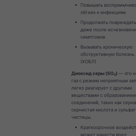
Повышать восприимчиво
лёгких к инфекциям
Продолжать повреждать
даже после исчезновен
симптомов
Вызывать хроническую
обструктивную болезнь 
(ХОБЛ)
Диоксид серы (SO₂)
— это 
газ с резким неприятным за
легко реагирует с другими
веществами с образованием
соединений, таких как серна
сернистая кислота и сульфа
частицы.
Краткосрочное воздейст
может нанести вред