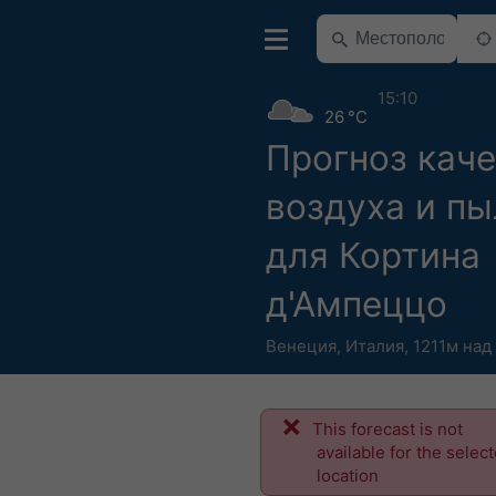
15:10
26 °C
Прогноз кач
воздуха и п
для Кортина
д'Ампеццо
Венеция
,
Италия
,
1211м над
This forecast is not
available for the selec
location