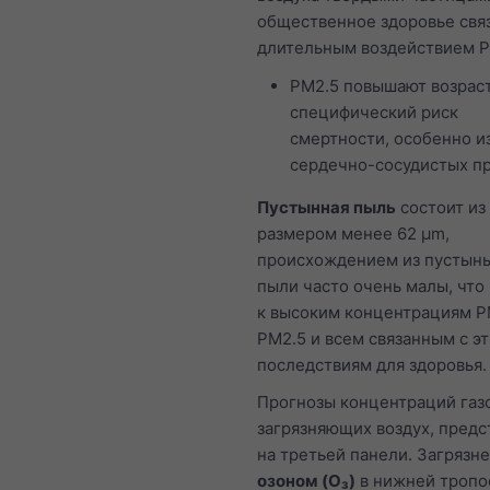
общественное здоровье свя
длительным воздействием P
PM2.5 повышают возрас
специфический риск
смертности, особенно и
сердечно-сосудистых п
Пустынная пыль
состоит из
размером менее 62 μm,
происхождением из пустынь
пыли часто очень малы, что
к высоким концентрациям P
PM2.5 и всем связанным с э
последствиям для здоровья.
Прогнозы концентраций газо
загрязняющих воздух, пред
на третьей панели. Загрязн
озоном (O₃)
в нижней тропо