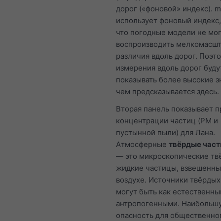
дорог («фоновой» индекс). m
использует фоновый индекс,
что погодные модели не мо
воспроизводить мелкомасш
различия вдоль дорог. Поэт
измерения вдоль дорог буду
показывать более высокие з
чем предсказывается здесь.
Вторая панель показывает п
концентрации частиц (PM и
пустынной пыли) для Лана.
Атмосферные
твёрдые част
— это микроскопические тв
жидкие частицы, взвешенны
воздухе. Источники твёрдых
могут быть как естественным
антропогенными. Наибольш
опасность для общественно