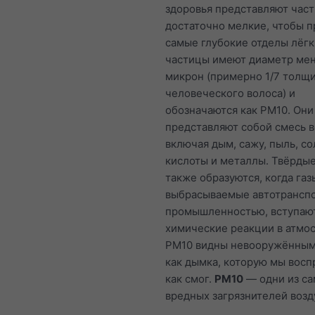
здоровья представляют час
достаточно мелкие, чтобы п
самые глубокие отделы лёгк
частицы имеют диаметр мен
микрон (примерно 1/7 толщ
человеческого волоса) и
обозначаются как PM10. Они
представляют собой смесь 
включая дым, сажу, пыль, со
кислоты и металлы. Твёрды
также образуются, когда газ
выбрасываемые автотрансп
промышленностью, вступают
химические реакции в атмо
PM10 видны невооружённым
как дымка, которую мы вос
как смог.
PM10
— одни из с
вредных загрязнителей возд