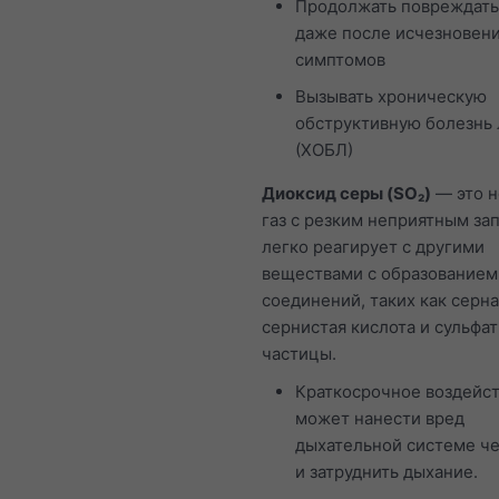
Продолжать повреждать
даже после исчезновен
симптомов
Вызывать хроническую
обструктивную болезнь 
(ХОБЛ)
Диоксид серы (SO₂)
— это 
газ с резким неприятным за
легко реагирует с другими
веществами с образованием
соединений, таких как серна
сернистая кислота и сульфа
частицы.
Краткосрочное воздейст
может нанести вред
дыхательной системе ч
и затруднить дыхание.