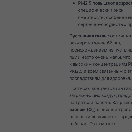
PM2.5 повышают возрас
специфический риск
смертности, особенно и
сердечно-сосудистых п
Пустынная пыль
состоит из
размером менее 62 μm,
происхождением из пустынь
пыли часто очень малы, что
к высоким концентрациям P
PM2.5 и всем связанным с э
последствиям для здоровья.
Прогнозы концентраций газо
загрязняющих воздух, пред
на третьей панели. Загрязн
озоном (O₃)
в нижней тропо
основном возникает в город
районах. Озон может: