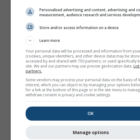
Диоксид азота является ва
Personalised advertising and content, advertising and c
загрязнителем воздуха, поск
measurement, audience research and services develop
способствует образованию о
который может значительно 
Store and/or access information on a device
здоровье человека.
Learn more
NO₂ вызывает воспален
Your personal data will be processed and information from you
слизистой оболочки лёг
(cookies, unique identifiers, and other device data) may be store
может снижать иммунит
accessed by and shared with 750 partners, or used specifically b
site. We and our partners may use precise geolocation data.
List
лёгочным инфекциям
partners.
NO₂ вызывает такие про
Some vendors may process your personal data on the basis of l
interest, which you can object to by managing your options belo
как свистящее дыхание,
for a link at the bottom of this page or in the site menu to manag
простуды, грипп и бронх
withdraw consent in privacy and cookie settings.
Для Европы meteogram загр
OK
воздуха содержит четвёртую
показывающую прогноз пыл
Лана.
Manage options
Пыльца берёзы
является од