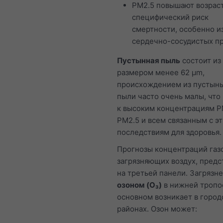
PM2.5 повышают возрас
специфический риск
смертности, особенно и
сердечно-сосудистых п
Пустынная пыль
состоит из
размером менее 62 μm,
происхождением из пустынь
пыли часто очень малы, что
к высоким концентрациям P
PM2.5 и всем связанным с э
последствиям для здоровья.
Прогнозы концентраций газо
загрязняющих воздух, пред
на третьей панели. Загрязн
озоном (O₃)
в нижней тропо
основном возникает в город
районах. Озон может: