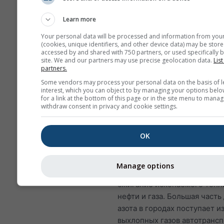
SO₂ и другие оксиды се
способствовать образо
Learn more
кислотных дождей, кот
Your personal data will be processed and information from you
наносят вред чувствите
(cookies, unique identifiers, and other device data) may be store
экосистемам.
accessed by and shared with 750 partners, or used specifically b
site. We and our partners may use precise geolocation data.
List
partners.
Дети, пожилые люди и л
страдающие астмой, ос
Some vendors may process your personal data on the basis of l
interest, which you can object to by managing your options belo
чувствительны к воздей
for a link at the bottom of this page or in the site menu to manag
SO₂.
withdraw consent in privacy and cookie settings.
Диоксид азота (NO₂)
— крас
OK
бурый газ с характерным ре
едким запахом и заметный
загрязнитель воздуха. Осно
Manage options
источником диоксида азота 
сжигание ископаемого топли
нефти и газа. Большая часть
азота в городах поступает и
выхлопных газов автотрансп