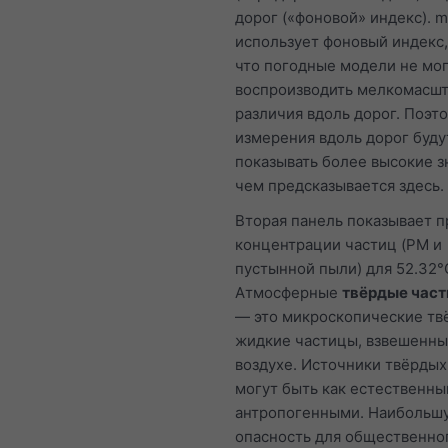
дорог («фоновой» индекс). m
использует фоновый индекс,
что погодные модели не мо
воспроизводить мелкомасш
различия вдоль дорог. Поэт
измерения вдоль дорог буду
показывать более высокие з
чем предсказывается здесь.
Вторая панель показывает п
концентрации частиц (PM и
пустынной пыли) для 52.32°С
Атмосферные
твёрдые част
— это микроскопические тв
жидкие частицы, взвешенны
воздухе. Источники твёрдых
могут быть как естественным
антропогенными. Наибольш
опасность для общественно