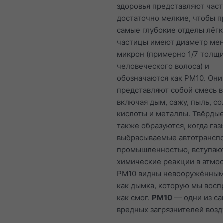
здоровья представляют час
достаточно мелкие, чтобы п
самые глубокие отделы лёгк
частицы имеют диаметр мен
микрон (примерно 1/7 толщ
человеческого волоса) и
обозначаются как PM10. Они
представляют собой смесь 
включая дым, сажу, пыль, со
кислоты и металлы. Твёрды
также образуются, когда газ
выбрасываемые автотрансп
промышленностью, вступают
химические реакции в атмо
PM10 видны невооружённым
как дымка, которую мы вос
как смог.
PM10
— одни из с
вредных загрязнителей возд