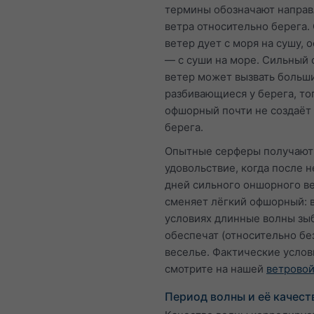
термины обозначают напра
ветра относительно берега
ветер дует с моря на сушу,
— с суши на море. Сильный
ветер может вызвать больш
разбивающиеся у берега, тог
офшорный почти не создаёт 
берега.
Опытные серферы получают
удовольствие, когда после 
дней сильного оншорного ве
сменяет лёгкий офшорный: в
условиях длинные волны зы
обеспечат (относительно бе
веселье. Фактические услов
смотрите на нашей
ветровой
Период волны и её качест