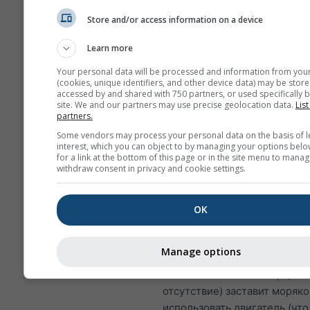
Скорость ветра от 4–5 Bf
Store and/or access information on a device
kn). При таком ветре м
требуют больше силы и
Learn more
координации, чтобы изб
Your personal data will be processed and information from you
повреждений и травм.
(cookies, unique identifiers, and other device data) may be store
accessed by and shared with 750 partners, or used specifically b
Значительная высота вол
site. We and our partners may use precise geolocation data.
List
до 2 метров; при некот
partners.
обстоятельствах волны 
Some vendors may process your personal data on the basis of l
разбиваться.
interest, which you can object to by managing your options belo
for a link at the bottom of this page or in the site menu to manag
withdraw consent in privacy and cookie settings.
Ветер
Ветер является основной д
силой парусного судна и,
OK
следовательно, первой
метеорологической величин
Manage options
которую примет во внимани
Слишком слабый ветер (или
отсутствие) заставит моряко
использовать двигатель (чт