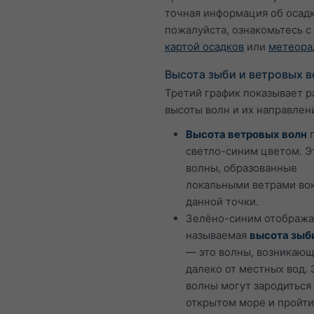
точная информация об осадк
пожалуйста, ознакомьтесь с
картой осадков
или
метеора
Высота зыби и ветровых в
Третий график показывает 
высоты волн и их направлен
Высота ветровых волн
п
светло-синим цветом. Э
волны, образованные
локальными ветрами во
данной точки.
Зелёно-синим отобража
называемая
высота зыб
— это волны, возникаю
далеко от местных вод. 
волны могут зародиться
открытом море и пройти