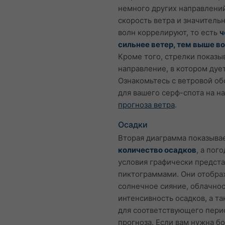
немного других направлени
скорость ветра и значитель
волн коррелируют, то есть
ч
сильнее ветер, тем выше в
Кроме того, стрелки показы
направление, в котором дует
Ознакомьтесь с ветровой об
для вашего серф-спота на 
прогноза ветра
.
Осадки
Вторая диаграмма показыва
количество осадков
, а пог
условия графически предст
пиктограммами. Они отобр
солнечное сияние, облачнос
интенсивность осадков, а т
для соответствующего пери
прогноза. Если вам нужна б