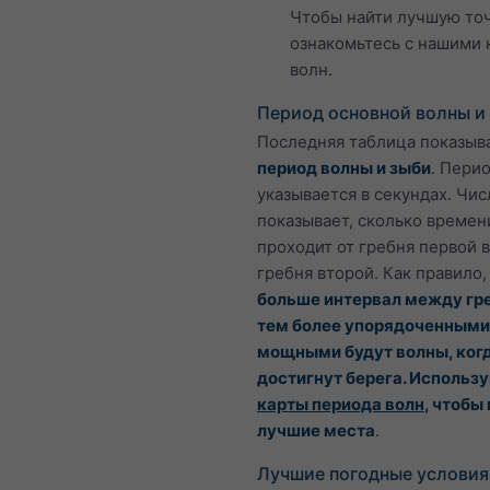
Чтобы найти лучшую точ
ознакомьтесь с нашими 
волн.
Период основной волны и
Последняя таблица показыв
период волны и зыби
. Пери
указывается в секундах. Чис
показывает, сколько времен
проходит от гребня первой 
гребня второй. Как правило
больше интервал между гр
тем более упорядоченными
мощными будут волны, ког
достигнут берега. Использ
карты периода волн
, чтобы
лучшие места
.
Лучшие погодные условия